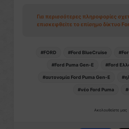
Για περισσότερες πληροφορίες σχετ
επισκεφθείτε το επίσημο δίκτυο For
FORD
Ford BlueCruise
For
Ford Puma Gen-E
Ford Ελ
αυτονομία Ford Puma Gen-E
η
νέο Ford Puma
Ακολουθείστε μας