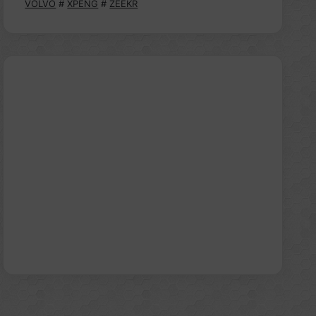
VOLVO
#
XPENG
#
ZEEKR