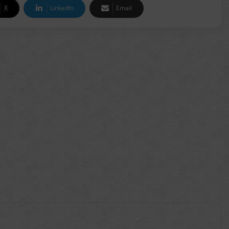
X
LinkedIn
Email