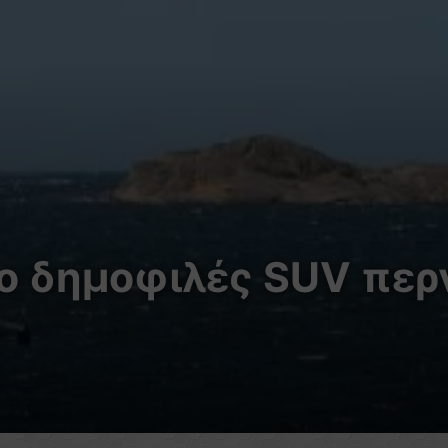
Το δημοφιλές SUV περ