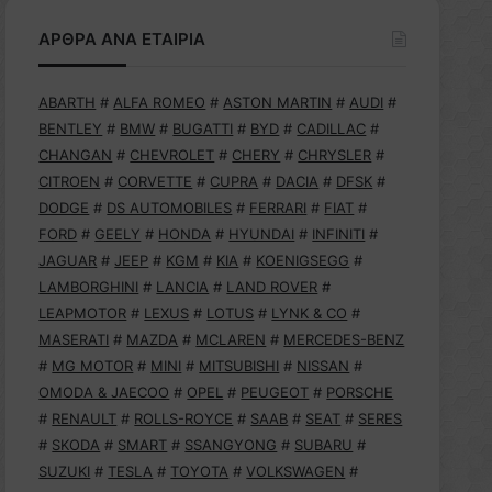
ΑΡΘΡΑ ΑΝΑ ΕΤΑΙΡΙΑ
ABARTH
#
ALFA ROMEO
#
ASTON MARTIN
#
AUDI
#
BENTLEY
#
BMW
#
BUGATTI
#
BYD
#
CADILLAC
#
CHANGAN
#
CHEVROLET
#
CHERY
#
CHRYSLER
#
CITROEN
#
CORVETTE
#
CUPRA
#
DACIA
#
DFSK
#
DODGE
#
DS AUTOMOBILES
#
FERRARI
#
FIAT
#
FORD
#
GEELY
#
HONDA
#
HYUNDAI
#
INFINITI
#
JAGUAR
#
JEEP
#
KGM
#
KIA
#
KOENIGSEGG
#
LAMBORGHINI
#
LANCIA
#
LAND ROVER
#
LEAPMOTOR
#
LEXUS
#
LOTUS
#
LYNK & CO
#
MASERATI
#
MAZDA
#
MCLAREN
#
MERCEDES-BENZ
#
MG MOTOR
#
MINI
#
MITSUBISHI
#
NISSAN
#
OMODA & JAECOO
#
OPEL
#
PEUGEOT
#
PORSCHE
#
RENAULT
#
ROLLS-ROYCE
#
SAAB
#
SEAT
#
SERES
#
SKODA
#
SMART
#
SSANGYONG
#
SUBARU
#
SUZUKI
#
TESLA
#
TOYOTA
#
VOLKSWAGEN
#