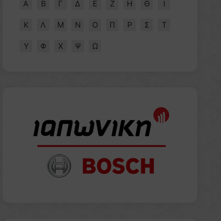
Α
Β
Γ
Δ
Ε
Ζ
Η
Θ
Ι
Κ
Λ
Μ
Ν
Ο
Π
Ρ
Σ
Τ
Υ
Φ
Χ
Ψ
Ω