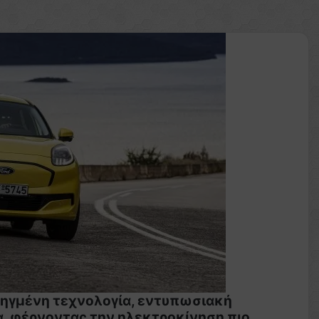
οηγμένη τεχνολογία, εντυπωσιακή
α, φέρνοντας την ηλεκτροκίνηση πιο