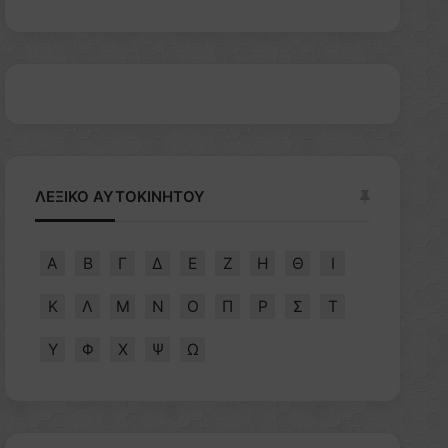
ΛΕΞΙΚΟ ΑΥΤΟΚΙΝΗΤΟΥ
Α
Β
Γ
Δ
Ε
Ζ
Η
Θ
Ι
Κ
Λ
Μ
Ν
Ο
Π
Ρ
Σ
Τ
Υ
Φ
Χ
Ψ
Ω