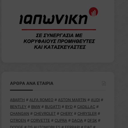
ΑΡΘΡΑ ΑΝΑ ΕΤΑΙΡΙΑ
ABARTH
#
ALFA ROMEO
#
ASTON MARTIN
#
AUDI
#
BENTLEY
#
BMW
#
BUGATTI
#
BYD
#
CADILLAC
#
CHANGAN
#
CHEVROLET
#
CHERY
#
CHRYSLER
#
CITROEN
#
CORVETTE
#
CUPRA
#
DACIA
#
DFSK
#
DODGE
#
DS AUTOMOBILES
#
FERRARI
#
FIAT
#