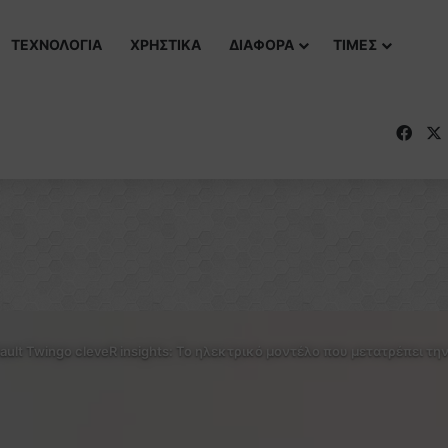
ΤΕΧΝΟΛΟΓΙΑ
ΧΡΗΣΤΙΚΑ
ΔΙΑΦΟΡΑ
ΤΙΜΕΣ
Fac
ault Twingo cleveR insights: Το ηλεκτρικό μοντέλο που μετατρέπει 