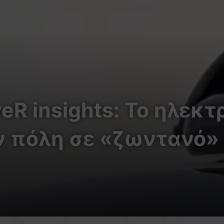
veR insights: Το ηλεκ
ν πόλη σε «ζωντανό»