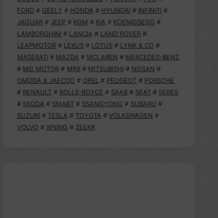
FORD
#
GEELY
#
HONDA
#
HYUNDAI
#
INFINITI
#
JAGUAR
#
JEEP
#
KGM
#
KIA
#
KOENIGSEGG
#
LAMBORGHINI
#
LANCIA
#
LAND ROVER
#
LEAPMOTOR
#
LEXUS
#
LOTUS
#
LYNK & CO
#
MASERATI
#
MAZDA
#
MCLAREN
#
MERCEDES-BENZ
#
MG MOTOR
#
MINI
#
MITSUBISHI
#
NISSAN
#
OMODA & JAECOO
#
OPEL
#
PEUGEOT
#
PORSCHE
#
RENAULT
#
ROLLS-ROYCE
#
SAAB
#
SEAT
#
SERES
#
SKODA
#
SMART
#
SSANGYONG
#
SUBARU
#
SUZUKI
#
TESLA
#
TOYOTA
#
VOLKSWAGEN
#
VOLVO
#
XPENG
#
ZEEKR