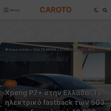
CAROTO
Switch
Α
Μενού
Κύρια σελίδα
>
ΟΛΑ ΤΑ ΑΡΘΡΑ
>
ΕΠΙΚΑΙΡΟΤΗΤΑ
>
NEA
NEA
Xpeng P7+ στην Ελλάδα: Το
ηλεκτρικό fastback των 503