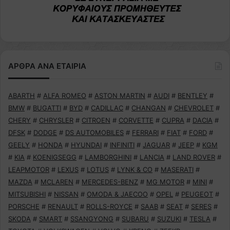
ΑΡΘΡΑ ΑΝΑ ΕΤΑΙΡΙΑ
ABARTH
#
ALFA ROMEO
#
ASTON MARTIN
#
AUDI
#
BENTLEY
#
BMW
#
BUGATTI
#
BYD
#
CADILLAC
#
CHANGAN
#
CHEVROLET
#
CHERY
#
CHRYSLER
#
CITROEN
#
CORVETTE
#
CUPRA
#
DACIA
#
DFSK
#
DODGE
#
DS AUTOMOBILES
#
FERRARI
#
FIAT
#
FORD
#
GEELY
#
HONDA
#
HYUNDAI
#
INFINITI
#
JAGUAR
#
JEEP
#
KGM
#
KIA
#
KOENIGSEGG
#
LAMBORGHINI
#
LANCIA
#
LAND ROVER
#
LEAPMOTOR
#
LEXUS
#
LOTUS
#
LYNK & CO
#
MASERATI
#
MAZDA
#
MCLAREN
#
MERCEDES-BENZ
#
MG MOTOR
#
MINI
#
MITSUBISHI
#
NISSAN
#
OMODA & JAECOO
#
OPEL
#
PEUGEOT
#
PORSCHE
#
RENAULT
#
ROLLS-ROYCE
#
SAAB
#
SEAT
#
SERES
#
SKODA
#
SMART
#
SSANGYONG
#
SUBARU
#
SUZUKI
#
TESLA
#