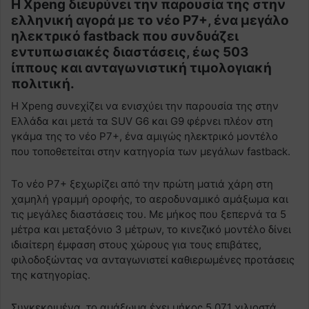
Η Xpeng διευρύνει την παρουσία της στην
ελληνική αγορά με το νέο P7+, ένα μεγάλο
ηλεκτρικό fastback που συνδυάζει
εντυπωσιακές διαστάσεις, έως 503
ίππους και ανταγωνιστική τιμολογιακή
πολιτική.
Η Xpeng συνεχίζει να ενισχύει την παρουσία της στην
Ελλάδα και μετά τα SUV G6 και G9 φέρνει πλέον στη
γκάμα της το νέο P7+, ένα αμιγώς ηλεκτρικό μοντέλο
που τοποθετείται στην κατηγορία των μεγάλων fastback.
Το νέο P7+ ξεχωρίζει από την πρώτη ματιά χάρη στη
χαμηλή γραμμή οροφής, το αεροδυναμικό αμάξωμα και
τις μεγάλες διαστάσεις του. Με μήκος που ξεπερνά τα 5
μέτρα και μεταξόνιο 3 μέτρων, το κινεζικό μοντέλο δίνει
ιδιαίτερη έμφαση στους χώρους για τους επιβάτες,
φιλοδοξώντας να ανταγωνιστεί καθιερωμένες προτάσεις
της κατηγορίας.
Συγκεκριμένα, το αμάξωμα έχει μήκος 5.071 χιλιοστά,