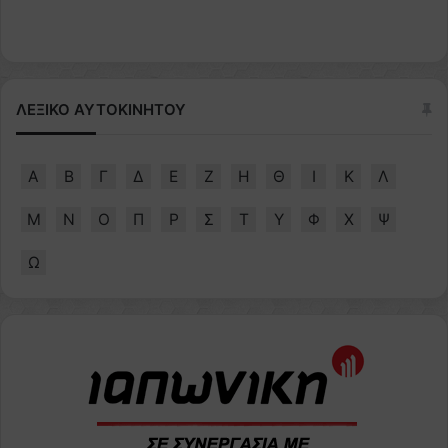
ΛΕΞΙΚΟ ΑΥΤΟΚΙΝΗΤΟΥ
Α
Β
Γ
Δ
Ε
Ζ
Η
Θ
Ι
Κ
Λ
Μ
Ν
Ο
Π
Ρ
Σ
Τ
Υ
Φ
Χ
Ψ
Ω