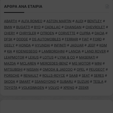
ΑΡΘΡΑ ΑΝΑ ΕΤΑΙΡΙΑ
ABARTH
#
ALFA ROMEO
#
ASTON MARTIN
#
AUDI
#
BENTLEY
#
BMW
#
BUGATTI
#
BYD
#
CADILLAC
#
CHANGAN
#
CHEVROLET
#
CHERY
#
CHRYSLER
#
CITROEN
#
CORVETTE
#
CUPRA
#
DACIA
#
DFSK
#
DODGE
#
DS AUTOMOBILES
#
FERRARI
#
FIAT
#
FORD
#
GEELY
#
HONDA
#
HYUNDAI
#
INFINITI
#
JAGUAR
#
JEEP
#
KGM
#
KIA
#
KOENIGSEGG
#
LAMBORGHINI
#
LANCIA
#
LAND ROVER
#
LEAPMOTOR
#
LEXUS
#
LOTUS
#
LYNK & CO
#
MASERATI
#
MAZDA
#
MCLAREN
#
MERCEDES-BENZ
#
MG MOTOR
#
MINI
#
MITSUBISHI
#
NISSAN
#
OMODA & JAECOO
#
OPEL
#
PEUGEOT
#
PORSCHE
#
RENAULT
#
ROLLS-ROYCE
#
SAAB
#
SEAT
#
SERES
#
SKODA
#
SMART
#
SSANGYONG
#
SUBARU
#
SUZUKI
#
TESLA
#
TOYOTA
#
VOLKSWAGEN
#
VOLVO
#
XPENG
#
ZEEKR