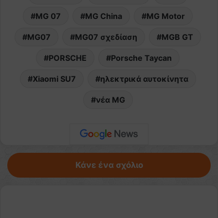
MG 07
MG China
MG Motor
MG07
MG07 σχεδίαση
MGB GT
PORSCHE
Porsche Taycan
Xiaomi SU7
ηλεκτρικά αυτοκίνητα
νέα MG
Κάνε ένα σχόλιο