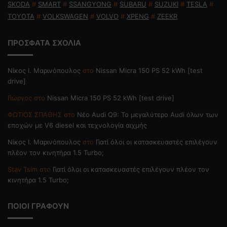
SKODA
#
SMART
#
SSANGYONG
#
SUBARU
#
SUZUKI
#
TESLA
#
TOYOTA
#
VOLKSWAGEN
#
VOLVO
#
XPENG
#
ZEEKR
ΠΡΟΣΦΑΤΑ ΣΧΟΛΙΑ
Nίκος Ι. Mαρινόπουλος
στο
Nissan Micra 150 PS 52 kWh [test
drive]
Γιώργος
στο
Nissan Micra 150 PS 52 kWh [test drive]
ΦΩΤΙΟΣ ΣΠΑΘΗΣ
στο
Νέο Audi Q9: Το μεγαλύτερο Audi όλων των
εποχών με V6 diesel και τεχνολογία αιχμής
Nίκος Ι. Mαρινόπουλος
στο
Γιατί όλοι οι κατασκευαστές επιλέγουν
πλέον τον κινητήρα 1.5 Turbo;
Stav Tsim
στο
Γιατί όλοι οι κατασκευαστές επιλέγουν πλέον τον
κινητήρα 1.5 Turbo;
ΠΟΙΟΙ ΓΡΑΦΟΥΝ