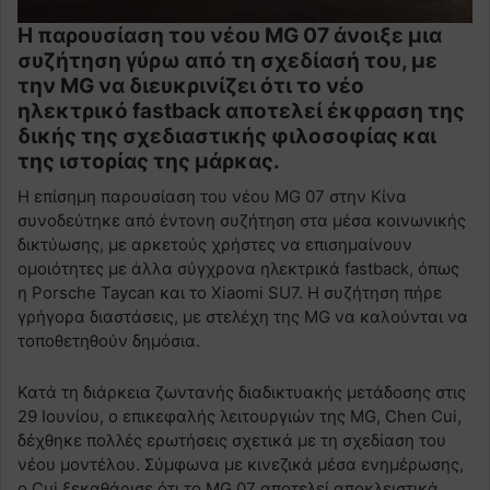
Η παρουσίαση του νέου MG 07 άνοιξε μια
συζήτηση γύρω από τη σχεδίασή του, με
την MG να διευκρινίζει ότι το νέο
ηλεκτρικό fastback αποτελεί έκφραση της
δικής της σχεδιαστικής φιλοσοφίας και
της ιστορίας της μάρκας.
Η επίσημη παρουσίαση του νέου MG 07 στην Κίνα
συνοδεύτηκε από έντονη συζήτηση στα μέσα κοινωνικής
δικτύωσης, με αρκετούς χρήστες να επισημαίνουν
ομοιότητες με άλλα σύγχρονα ηλεκτρικά fastback, όπως
η Porsche Taycan και το Xiaomi SU7. Η συζήτηση πήρε
γρήγορα διαστάσεις, με στελέχη της MG να καλούνται να
τοποθετηθούν δημόσια.
Κατά τη διάρκεια ζωντανής διαδικτυακής μετάδοσης στις
29 Ιουνίου, ο επικεφαλής λειτουργιών της MG, Chen Cui,
δέχθηκε πολλές ερωτήσεις σχετικά με τη σχεδίαση του
νέου μοντέλου. Σύμφωνα με κινεζικά μέσα ενημέρωσης,
ο Cui ξεκαθάρισε ότι το MG 07 αποτελεί αποκλειστικά