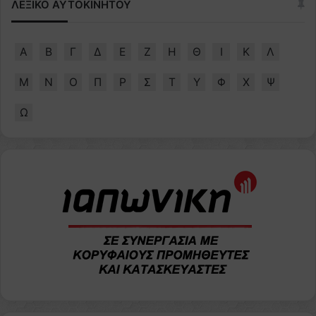
ΛΕΞΙΚΟ ΑΥΤΟΚΙΝΗΤΟΥ
Α
Β
Γ
Δ
Ε
Ζ
Η
Θ
Ι
Κ
Λ
Μ
Ν
Ο
Π
Ρ
Σ
Τ
Υ
Φ
Χ
Ψ
Ω