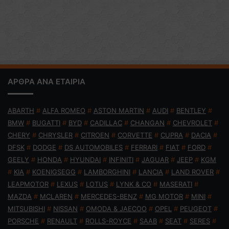
ΑΡΘΡΑ ΑΝΑ ΕΤΑΙΡΙΑ
ABARTH
#
ALFA ROMEO
#
ASTON MARTIN
#
AUDI
#
BENTLEY
#
BMW
#
BUGATTI
#
BYD
#
CADILLAC
#
CHANGAN
#
CHEVROLET
#
CHERY
#
CHRYSLER
#
CITROEN
#
CORVETTE
#
CUPRA
#
DACIA
#
DFSK
#
DODGE
#
DS AUTOMOBILES
#
FERRARI
#
FIAT
#
FORD
#
GEELY
#
HONDA
#
HYUNDAI
#
INFINITI
#
JAGUAR
#
JEEP
#
KGM
#
KIA
#
KOENIGSEGG
#
LAMBORGHINI
#
LANCIA
#
LAND ROVER
#
LEAPMOTOR
#
LEXUS
#
LOTUS
#
LYNK & CO
#
MASERATI
#
MAZDA
#
MCLAREN
#
MERCEDES-BENZ
#
MG MOTOR
#
MINI
#
MITSUBISHI
#
NISSAN
#
OMODA & JAECOO
#
OPEL
#
PEUGEOT
#
PORSCHE
#
RENAULT
#
ROLLS-ROYCE
#
SAAB
#
SEAT
#
SERES
#