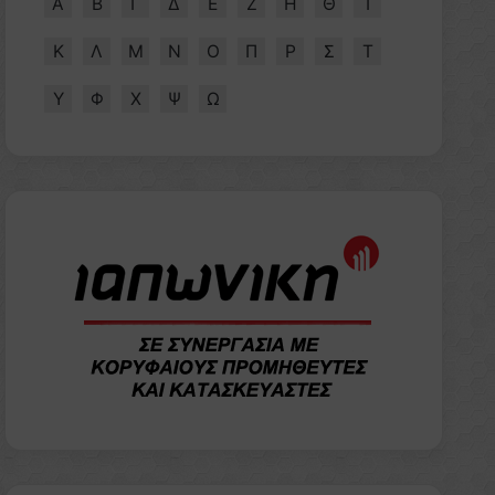
Α
Β
Γ
Δ
Ε
Ζ
Η
Θ
Ι
Κ
Λ
Μ
Ν
Ο
Π
Ρ
Σ
Τ
Υ
Φ
Χ
Ψ
Ω