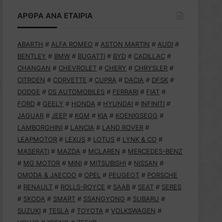
ΑΡΘΡΑ ΑΝΑ ΕΤΑΙΡΙΑ
ABARTH
#
ALFA ROMEO
#
ASTON MARTIN
#
AUDI
#
BENTLEY
#
BMW
#
BUGATTI
#
BYD
#
CADILLAC
#
CHANGAN
#
CHEVROLET
#
CHERY
#
CHRYSLER
#
CITROEN
#
CORVETTE
#
CUPRA
#
DACIA
#
DFSK
#
DODGE
#
DS AUTOMOBILES
#
FERRARI
#
FIAT
#
FORD
#
GEELY
#
HONDA
#
HYUNDAI
#
INFINITI
#
JAGUAR
#
JEEP
#
KGM
#
KIA
#
KOENIGSEGG
#
LAMBORGHINI
#
LANCIA
#
LAND ROVER
#
LEAPMOTOR
#
LEXUS
#
LOTUS
#
LYNK & CO
#
MASERATI
#
MAZDA
#
MCLAREN
#
MERCEDES-BENZ
#
MG MOTOR
#
MINI
#
MITSUBISHI
#
NISSAN
#
OMODA & JAECOO
#
OPEL
#
PEUGEOT
#
PORSCHE
#
RENAULT
#
ROLLS-ROYCE
#
SAAB
#
SEAT
#
SERES
#
SKODA
#
SMART
#
SSANGYONG
#
SUBARU
#
SUZUKI
#
TESLA
#
TOYOTA
#
VOLKSWAGEN
#