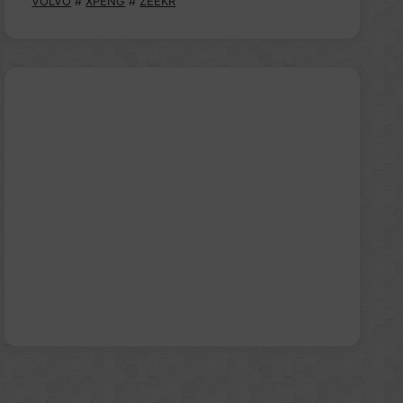
VOLVO
#
XPENG
#
ZEEKR