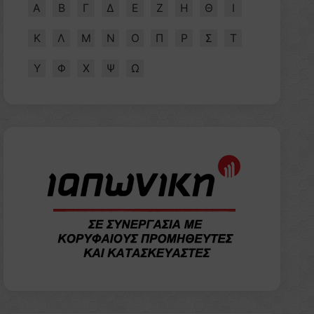
Α
Β
Γ
Δ
Ε
Ζ
Η
Θ
Ι
Κ
Λ
Μ
Ν
Ο
Π
Ρ
Σ
Τ
Υ
Φ
Χ
Ψ
Ω