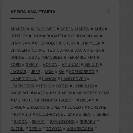
ΑΡΘΡΑ ΑΝΑ ΕΤΑΙΡΙΑ
ABARTH
#
ALFA ROMEO
#
ASTON MARTIN
#
AUDI
#
BENTLEY
#
BMW
#
BUGATTI
#
BYD
#
CADILLAC
#
CHANGAN
#
CHEVROLET
#
CHERY
#
CHRYSLER
#
CITROEN
#
CORVETTE
#
CUPRA
#
DACIA
#
DFSK
#
DODGE
#
DS AUTOMOBILES
#
FERRARI
#
FIAT
#
FORD
#
GEELY
#
HONDA
#
HYUNDAI
#
INFINITI
#
JAGUAR
#
JEEP
#
KGM
#
KIA
#
KOENIGSEGG
#
LAMBORGHINI
#
LANCIA
#
LAND ROVER
#
LEAPMOTOR
#
LEXUS
#
LOTUS
#
LYNK & CO
#
MASERATI
#
MAZDA
#
MCLAREN
#
MERCEDES-BENZ
#
MG MOTOR
#
MINI
#
MITSUBISHI
#
NISSAN
#
OMODA & JAECOO
#
OPEL
#
PEUGEOT
#
PORSCHE
#
RENAULT
#
ROLLS-ROYCE
#
SAAB
#
SEAT
#
SERES
#
SKODA
#
SMART
#
SSANGYONG
#
SUBARU
#
SUZUKI
#
TESLA
#
TOYOTA
#
VOLKSWAGEN
#