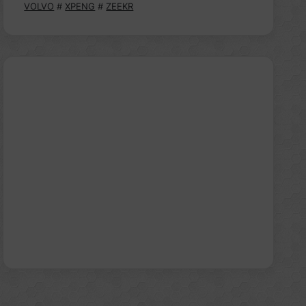
VOLVO
#
XPENG
#
ZEEKR