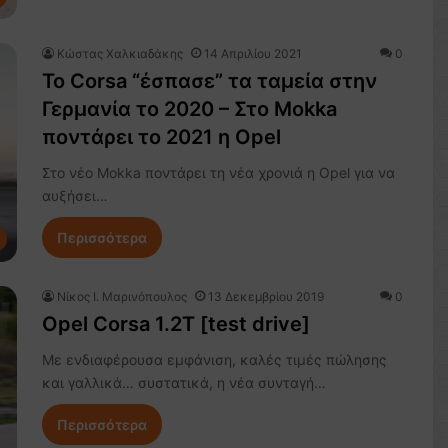
Κώστας Χαλκιαδάκης
14 Απριλίου 2021
0
Το Corsa “έσπασε” τα ταμεία στην
Γερμανία το 2020 – Στο Mokka
ποντάρει το 2021 η Opel
Στο νέο Mokka ποντάρει τη νέα χρονιά η Opel για να
αυξήσει…
Περισσότερα
Nίκος Ι. Mαρινόπουλος
13 Δεκεμβρίου 2019
0
Opel Corsa 1.2T [test drive]
Με ενδιαφέρουσα εμφάνιση, καλές τιμές πώλησης
και γαλλικά… συστατικά, η νέα συνταγή…
Περισσότερα