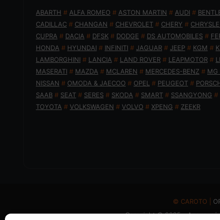
ABARTH
#
ALFA ROMEO
#
ASTON MARTIN
#
AUDI
#
BENTL
CADILLAC
#
CHANGAN
#
CHEVROLET
#
CHERY
#
CHRYSLE
CUPRA
#
DACIA
#
DFSK
#
DODGE
#
DS AUTOMOBILES
#
FE
HONDA
#
HYUNDAI
#
INFINITI
#
JAGUAR
#
JEEP
#
KGM
#
K
LAMBORGHINI
#
LANCIA
#
LAND ROVER
#
LEAPMOTOR
#
L
MASERATI
#
MAZDA
#
MCLAREN
#
MERCEDES-BENZ
#
MG
NISSAN
#
OMODA & JAECOO
#
OPEL
#
PEUGEOT
#
PORSC
SAAB
#
SEAT
#
SERES
#
SKODA
#
SMART
#
SSANGYONG
#
TOYOTA
#
VOLKSWAGEN
#
VOLVO
#
XPENG
#
ZEEKR
© CAROTO |
Ο
Copyright © 2025 - Απαγορεύε