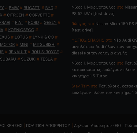
Nίκος Ι. Mαρινόπουλος
στο
Nissan
EY
#
BMW
#
BUGATTI
#
BYD
#
PS 52 kWh [test drive]
R
#
CITROEN
#
CORVETTE
#
RRARI
#
FIAT
#
FORD
#
GEELY
#
Γιώργος
στο
Nissan Micra 150 PS
IA
#
KOENIGSEGG
#
[test drive]
EXUS
#
LOTUS
#
LYNK & CO
#
ΦΩΤΙΟΣ ΣΠΑΘΗΣ
στο
Νέο Audi Q9
 MOTOR
#
MINI
#
MITSUBISHI
#
μεγαλύτερο Audi όλων των εποχ
HE
#
RENAULT
#
ROLLS-ROYCE
#
diesel και τεχνολογία αιχμής
SUBARU
#
SUZUKI
#
TESLA
#
Nίκος Ι. Mαρινόπουλος
στο
Γιατί ό
κατασκευαστές επιλέγουν πλέον 
κινητήρα 1.5 Turbo;
Stav Tsim
στο
Γιατί όλοι οι κατασ
επιλέγουν πλέον τον κινητήρα 1.5
ΡΟΙ ΧΡΗΣΗΣ
|
ΠΟΛΙΤΙΚΗ ΑΠΟΡΡΗΤΟΥ
|
Δήλωση Απορρήτου (ΕΕ)
|
Πολιτι
ται η χρήση ή επανεκπομπή, μετά ή άνευ επεξεργασίας, χωρίς γραπτή 