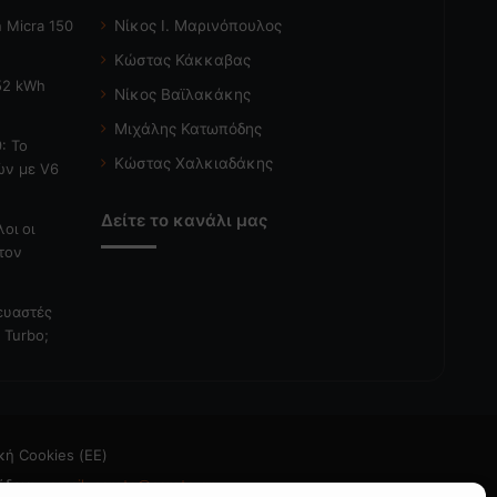
 Micra 150
Νίκος Ι. Μαρινόπουλος
Κώστας Κάκκαβας
 52 kWh
Νίκος Βαϊλακάκης
Μιχάλης Κατωπόδης
: Το
Κώστας Χαλκιαδάκης
ών με V6
Δείτε το κανάλι μας
λοι οι
τον
κευαστές
 Turbo;
κή Cookies (ΕΕ)
άδεια
- email: caroto@caroto.gr