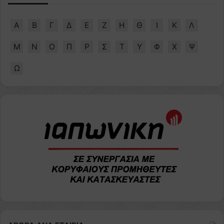
Α
Β
Γ
Δ
Ε
Ζ
Η
Θ
Ι
Κ
Λ
Μ
Ν
Ο
Π
Ρ
Σ
Τ
Υ
Φ
Χ
Ψ
Ω