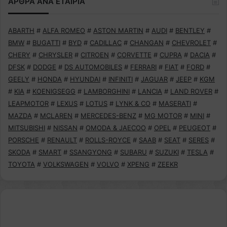
ΑΡΘΡΑ ΑΝΑ ΕΤΑΙΡΙΑ
ABARTH
#
ALFA ROMEO
#
ASTON MARTIN
#
AUDI
#
BENTLEY
#
BMW
#
BUGATTI
#
BYD
#
CADILLAC
#
CHANGAN
#
CHEVROLET
#
CHERY
#
CHRYSLER
#
CITROEN
#
CORVETTE
#
CUPRA
#
DACIA
#
DFSK
#
DODGE
#
DS AUTOMOBILES
#
FERRARI
#
FIAT
#
FORD
#
GEELY
#
HONDA
#
HYUNDAI
#
INFINITI
#
JAGUAR
#
JEEP
#
KGM
#
KIA
#
KOENIGSEGG
#
LAMBORGHINI
#
LANCIA
#
LAND ROVER
#
LEAPMOTOR
#
LEXUS
#
LOTUS
#
LYNK & CO
#
MASERATI
#
MAZDA
#
MCLAREN
#
MERCEDES-BENZ
#
MG MOTOR
#
MINI
#
MITSUBISHI
#
NISSAN
#
OMODA & JAECOO
#
OPEL
#
PEUGEOT
#
PORSCHE
#
RENAULT
#
ROLLS-ROYCE
#
SAAB
#
SEAT
#
SERES
#
SKODA
#
SMART
#
SSANGYONG
#
SUBARU
#
SUZUKI
#
TESLA
#
TOYOTA
#
VOLKSWAGEN
#
VOLVO
#
XPENG
#
ZEEKR