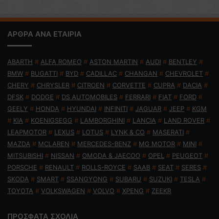
ΑΡΘΡΑ ΑΝΑ ΕΤΑΙΡΙΑ
ABARTH
#
ALFA ROMEO
#
ASTON MARTIN
#
AUDI
#
BENTLEY
#
BMW
#
BUGATTI
#
BYD
#
CADILLAC
#
CHANGAN
#
CHEVROLET
#
CHERY
#
CHRYSLER
#
CITROEN
#
CORVETTE
#
CUPRA
#
DACIA
#
DFSK
#
DODGE
#
DS AUTOMOBILES
#
FERRARI
#
FIAT
#
FORD
#
GEELY
#
HONDA
#
HYUNDAI
#
INFINITI
#
JAGUAR
#
JEEP
#
KGM
#
KIA
#
KOENIGSEGG
#
LAMBORGHINI
#
LANCIA
#
LAND ROVER
#
LEAPMOTOR
#
LEXUS
#
LOTUS
#
LYNK & CO
#
MASERATI
#
MAZDA
#
MCLAREN
#
MERCEDES-BENZ
#
MG MOTOR
#
MINI
#
MITSUBISHI
#
NISSAN
#
OMODA & JAECOO
#
OPEL
#
PEUGEOT
#
PORSCHE
#
RENAULT
#
ROLLS-ROYCE
#
SAAB
#
SEAT
#
SERES
#
SKODA
#
SMART
#
SSANGYONG
#
SUBARU
#
SUZUKI
#
TESLA
#
TOYOTA
#
VOLKSWAGEN
#
VOLVO
#
XPENG
#
ZEEKR
ΠΡΟΣΦΑΤΑ ΣΧΟΛΙΑ