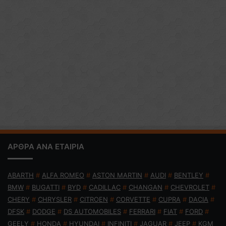
ΑΡΘΡΑ ΑΝΑ ΕΤΑΙΡΙΑ
ABARTH
#
ALFA ROMEO
#
ASTON MARTIN
#
AUDI
#
BENTLEY
#
BMW
#
BUGATTI
#
BYD
#
CADILLAC
#
CHANGAN
#
CHEVROLET
#
CHERY
#
CHRYSLER
#
CITROEN
#
CORVETTE
#
CUPRA
#
DACIA
#
DFSK
#
DODGE
#
DS AUTOMOBILES
#
FERRARI
#
FIAT
#
FORD
#
GEELY
#
HONDA
#
HYUNDAI
#
INFINITI
#
JAGUAR
#
JEEP
#
KGM