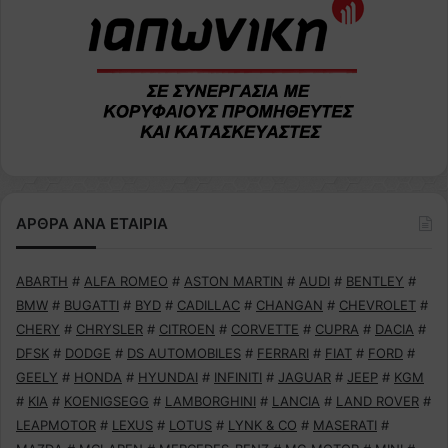
ΑΡΘΡΑ ΑΝΑ ΕΤΑΙΡΙΑ
ABARTH
#
ALFA ROMEO
#
ASTON MARTIN
#
AUDI
#
BENTLEY
#
BMW
#
BUGATTI
#
BYD
#
CADILLAC
#
CHANGAN
#
CHEVROLET
#
CHERY
#
CHRYSLER
#
CITROEN
#
CORVETTE
#
CUPRA
#
DACIA
#
DFSK
#
DODGE
#
DS AUTOMOBILES
#
FERRARI
#
FIAT
#
FORD
#
GEELY
#
HONDA
#
HYUNDAI
#
INFINITI
#
JAGUAR
#
JEEP
#
KGM
#
KIA
#
KOENIGSEGG
#
LAMBORGHINI
#
LANCIA
#
LAND ROVER
#
LEAPMOTOR
#
LEXUS
#
LOTUS
#
LYNK & CO
#
MASERATI
#