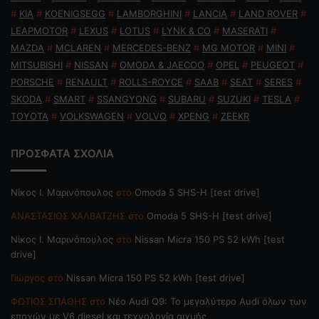
#
KIA
#
KOENIGSEGG
#
LAMBORGHINI
#
LANCIA
#
LAND ROVER
#
LEAPMOTOR
#
LEXUS
#
LOTUS
#
LYNK & CO
#
MASERATI
#
MAZDA
#
MCLAREN
#
MERCEDES-BENZ
#
MG MOTOR
#
MINI
#
MITSUBISHI
#
NISSAN
#
OMODA & JAECOO
#
OPEL
#
PEUGEOT
#
PORSCHE
#
RENAULT
#
ROLLS-ROYCE
#
SAAB
#
SEAT
#
SERES
#
SKODA
#
SMART
#
SSANGYONG
#
SUBARU
#
SUZUKI
#
TESLA
#
TOYOTA
#
VOLKSWAGEN
#
VOLVO
#
XPENG
#
ZEEKR
ΠΡΟΣΦΑΤΑ ΣΧΟΛΙΑ
Nίκος Ι. Mαρινόπουλος
στο
Omoda 5 SHS-H [test drive]
ΑΝΑΣΤΑΣΙΟΣ ΧΑΛΒΑΤΖΗΣ
στο
Omoda 5 SHS-H [test drive]
Nίκος Ι. Mαρινόπουλος
στο
Nissan Micra 150 PS 52 kWh [test
drive]
Γιώργος
στο
Nissan Micra 150 PS 52 kWh [test drive]
ΦΩΤΙΟΣ ΣΠΑΘΗΣ
στο
Νέο Audi Q9: Το μεγαλύτερο Audi όλων των
εποχών με V6 diesel και τεχνολογία αιχμής