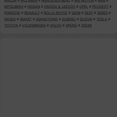
MAZDA
#
MCLAREN
#
MERCEDES-BENZ
#
MG MOTOR
#
MINI
#
MITSUBISHI
#
NISSAN
#
OMODA & JAECOO
#
OPEL
#
PEUGEOT
#
PORSCHE
#
RENAULT
#
ROLLS-ROYCE
#
SAAB
#
SEAT
#
SERES
#
SKODA
#
SMART
#
SSANGYONG
#
SUBARU
#
SUZUKI
#
TESLA
#
TOYOTA
#
VOLKSWAGEN
#
VOLVO
#
XPENG
#
ZEEKR