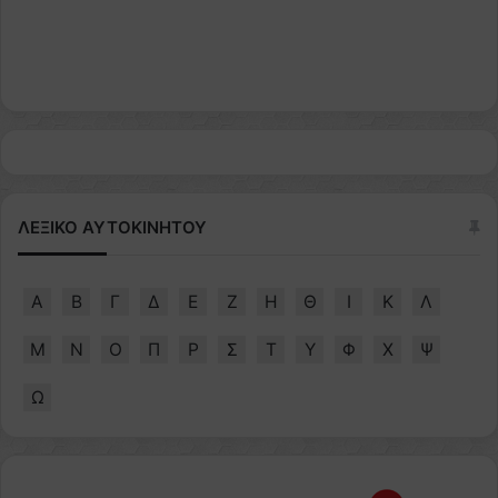
ΛΕΞΙΚΟ ΑΥΤΟΚΙΝΗΤΟΥ
Α
Β
Γ
Δ
Ε
Ζ
Η
Θ
Ι
Κ
Λ
Μ
Ν
Ο
Π
Ρ
Σ
Τ
Υ
Φ
Χ
Ψ
Ω