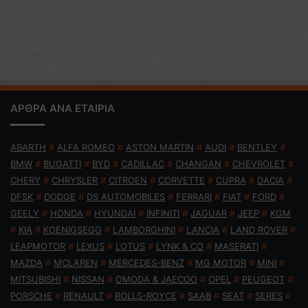
ΑΡΘΡΑ ΑΝΑ ΕΤΑΙΡΙΑ
ABARTH
#
ALFA ROMEO
#
ASTON MARTIN
#
AUDI
#
BENTLEY
#
BMW
#
BUGATTI
#
BYD
#
CADILLAC
#
CHANGAN
#
CHEVROLET
#
CHERY
#
CHRYSLER
#
CITROEN
#
CORVETTE
#
CUPRA
#
DACIA
#
DFSK
#
DODGE
#
DS AUTOMOBILES
#
FERRARI
#
FIAT
#
FORD
#
GEELY
#
HONDA
#
HYUNDAI
#
INFINITI
#
JAGUAR
#
JEEP
#
KGM
#
KIA
#
KOENIGSEGG
#
LAMBORGHINI
#
LANCIA
#
LAND ROVER
#
LEAPMOTOR
#
LEXUS
#
LOTUS
#
LYNK & CO
#
MASERATI
#
MAZDA
#
MCLAREN
#
MERCEDES-BENZ
#
MG MOTOR
#
MINI
#
MITSUBISHI
#
NISSAN
#
OMODA & JAECOO
#
OPEL
#
PEUGEOT
#
PORSCHE
#
RENAULT
#
ROLLS-ROYCE
#
SAAB
#
SEAT
#
SERES
#