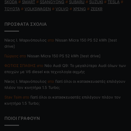
SKODA
#
SMART
#
SSANGYONG
#
SUBARU
#
SUZUKI
#
TESLA
#
TOYOTA
#
VOLKSWAGEN
#
VOLVO
#
XPENG
#
ZEEKR
ΠΡΟΣΦΑΤΑ ΣΧΟΛΙΑ
Nίκος Ι. Mαρινόπουλος
στο
Nissan Micra 150 PS 52 kWh [test
drive]
Γιώργος
στο
Nissan Micra 150 PS 52 kWh [test drive]
ΦΩΤΙΟΣ ΣΠΑΘΗΣ
στο
Νέο Audi Q9: Το μεγαλύτερο Audi όλων των
εποχών με V6 diesel και τεχνολογία αιχμής
Nίκος Ι. Mαρινόπουλος
στο
Γιατί όλοι οι κατασκευαστές επιλέγουν
πλέον τον κινητήρα 1.5 Turbo;
Stav Tsim
στο
Γιατί όλοι οι κατασκευαστές επιλέγουν πλέον τον
κινητήρα 1.5 Turbo;
ΠΟΙΟΙ ΓΡΑΦΟΥΝ