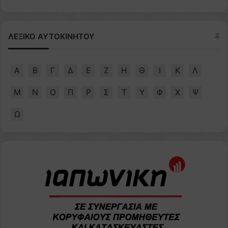
ΛΕΞΙΚΟ ΑΥΤΟΚΙΝΗΤΟΥ
Α
Β
Γ
Δ
Ε
Ζ
Η
Θ
Ι
Κ
Λ
Μ
Ν
Ο
Π
Ρ
Σ
Τ
Υ
Φ
Χ
Ψ
Ω