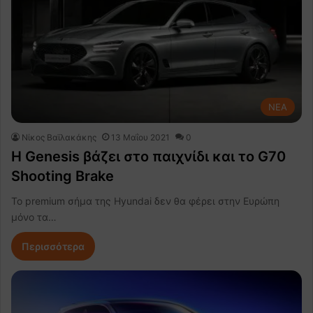
NEA
Νίκος Βαϊλακάκης
13 Μαΐου 2021
0
Η Genesis βάζει στο παιχνίδι και το G70
Shooting Brake
Το premium σήμα της Hyundai δεν θα φέρει στην Ευρώπη
μόνο τα…
Περισσότερα