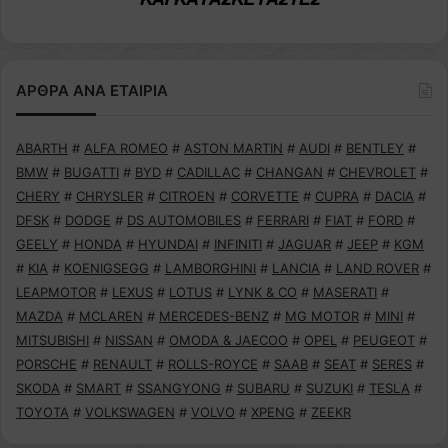
ΑΡΘΡΑ ΑΝΑ ΕΤΑΙΡΙΑ
ABARTH
#
ALFA ROMEO
#
ASTON MARTIN
#
AUDI
#
BENTLEY
#
BMW
#
BUGATTI
#
BYD
#
CADILLAC
#
CHANGAN
#
CHEVROLET
#
CHERY
#
CHRYSLER
#
CITROEN
#
CORVETTE
#
CUPRA
#
DACIA
#
DFSK
#
DODGE
#
DS AUTOMOBILES
#
FERRARI
#
FIAT
#
FORD
#
GEELY
#
HONDA
#
HYUNDAI
#
INFINITI
#
JAGUAR
#
JEEP
#
KGM
#
KIA
#
KOENIGSEGG
#
LAMBORGHINI
#
LANCIA
#
LAND ROVER
#
LEAPMOTOR
#
LEXUS
#
LOTUS
#
LYNK & CO
#
MASERATI
#
MAZDA
#
MCLAREN
#
MERCEDES-BENZ
#
MG MOTOR
#
MINI
#
MITSUBISHI
#
NISSAN
#
OMODA & JAECOO
#
OPEL
#
PEUGEOT
#
PORSCHE
#
RENAULT
#
ROLLS-ROYCE
#
SAAB
#
SEAT
#
SERES
#
SKODA
#
SMART
#
SSANGYONG
#
SUBARU
#
SUZUKI
#
TESLA
#
TOYOTA
#
VOLKSWAGEN
#
VOLVO
#
XPENG
#
ZEEKR