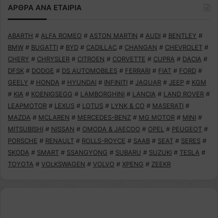
ΑΡΘΡΑ ΑΝΑ ΕΤΑΙΡΙΑ
ABARTH
#
ALFA ROMEO
#
ASTON MARTIN
#
AUDI
#
BENTLEY
#
BMW
#
BUGATTI
#
BYD
#
CADILLAC
#
CHANGAN
#
CHEVROLET
#
CHERY
#
CHRYSLER
#
CITROEN
#
CORVETTE
#
CUPRA
#
DACIA
#
DFSK
#
DODGE
#
DS AUTOMOBILES
#
FERRARI
#
FIAT
#
FORD
#
GEELY
#
HONDA
#
HYUNDAI
#
INFINITI
#
JAGUAR
#
JEEP
#
KGM
#
KIA
#
KOENIGSEGG
#
LAMBORGHINI
#
LANCIA
#
LAND ROVER
#
LEAPMOTOR
#
LEXUS
#
LOTUS
#
LYNK & CO
#
MASERATI
#
MAZDA
#
MCLAREN
#
MERCEDES-BENZ
#
MG MOTOR
#
MINI
#
MITSUBISHI
#
NISSAN
#
OMODA & JAECOO
#
OPEL
#
PEUGEOT
#
PORSCHE
#
RENAULT
#
ROLLS-ROYCE
#
SAAB
#
SEAT
#
SERES
#
SKODA
#
SMART
#
SSANGYONG
#
SUBARU
#
SUZUKI
#
TESLA
#
TOYOTA
#
VOLKSWAGEN
#
VOLVO
#
XPENG
#
ZEEKR