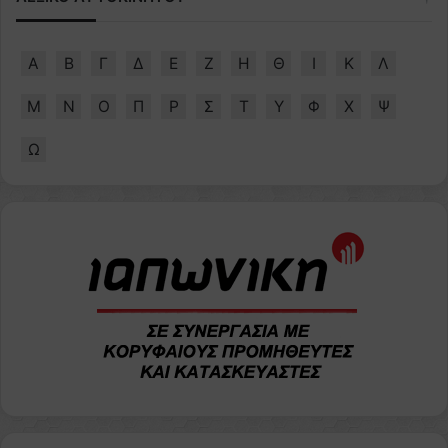
Α
Β
Γ
Δ
Ε
Ζ
Η
Θ
Ι
Κ
Λ
Μ
Ν
Ο
Π
Ρ
Σ
Τ
Υ
Φ
Χ
Ψ
Ω