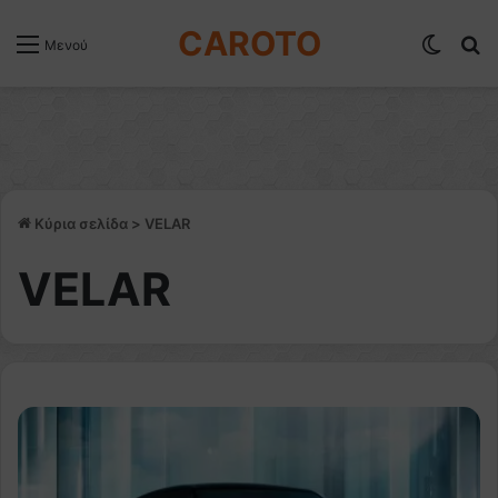
CAROTO
Switch
Α
Μενού
Κύρια σελίδα
>
VELAR
VELAR