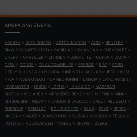
ΑΡΘΡΑ ΑΝΑ ΕΤΑΙΡΙΑ
ABARTH
#
ALFA ROMEO
#
ASTON MARTIN
#
AUDI
#
BENTLEY
#
BMW
#
BUGATTI
#
BYD
#
CADILLAC
#
CHANGAN
#
CHEVROLET
#
CHERY
#
CHRYSLER
#
CITROEN
#
CORVETTE
#
CUPRA
#
DACIA
#
DFSK
#
DODGE
#
DS AUTOMOBILES
#
FERRARI
#
FIAT
#
FORD
#
GEELY
#
HONDA
#
HYUNDAI
#
INFINITI
#
JAGUAR
#
JEEP
#
KGM
#
KIA
#
KOENIGSEGG
#
LAMBORGHINI
#
LANCIA
#
LAND ROVER
#
LEAPMOTOR
#
LEXUS
#
LOTUS
#
LYNK & CO
#
MASERATI
#
MAZDA
#
MCLAREN
#
MERCEDES-BENZ
#
MG MOTOR
#
MINI
#
MITSUBISHI
#
NISSAN
#
OMODA & JAECOO
#
OPEL
#
PEUGEOT
#
PORSCHE
#
RENAULT
#
ROLLS-ROYCE
#
SAAB
#
SEAT
#
SERES
#
SKODA
#
SMART
#
SSANGYONG
#
SUBARU
#
SUZUKI
#
TESLA
#
TOYOTA
#
VOLKSWAGEN
#
VOLVO
#
XPENG
#
ZEEKR