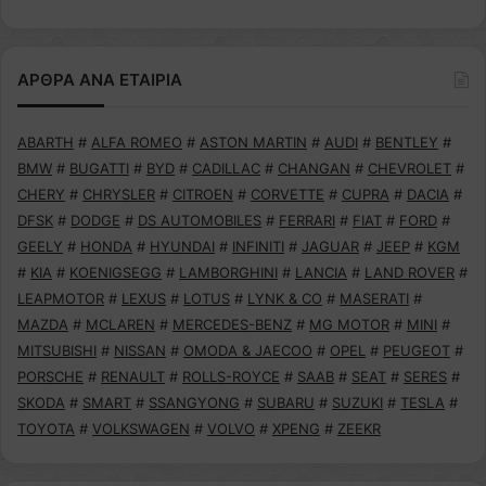
ΑΡΘΡΑ ΑΝΑ ΕΤΑΙΡΙΑ
ABARTH
#
ALFA ROMEO
#
ASTON MARTIN
#
AUDI
#
BENTLEY
#
BMW
#
BUGATTI
#
BYD
#
CADILLAC
#
CHANGAN
#
CHEVROLET
#
CHERY
#
CHRYSLER
#
CITROEN
#
CORVETTE
#
CUPRA
#
DACIA
#
DFSK
#
DODGE
#
DS AUTOMOBILES
#
FERRARI
#
FIAT
#
FORD
#
GEELY
#
HONDA
#
HYUNDAI
#
INFINITI
#
JAGUAR
#
JEEP
#
KGM
#
KIA
#
KOENIGSEGG
#
LAMBORGHINI
#
LANCIA
#
LAND ROVER
#
LEAPMOTOR
#
LEXUS
#
LOTUS
#
LYNK & CO
#
MASERATI
#
MAZDA
#
MCLAREN
#
MERCEDES-BENZ
#
MG MOTOR
#
MINI
#
MITSUBISHI
#
NISSAN
#
OMODA & JAECOO
#
OPEL
#
PEUGEOT
#
PORSCHE
#
RENAULT
#
ROLLS-ROYCE
#
SAAB
#
SEAT
#
SERES
#
SKODA
#
SMART
#
SSANGYONG
#
SUBARU
#
SUZUKI
#
TESLA
#
TOYOTA
#
VOLKSWAGEN
#
VOLVO
#
XPENG
#
ZEEKR