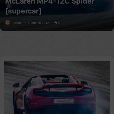
McLaren MP4-12C Spider
[supercar]
caroto
4 Ιουλίου 2012
0