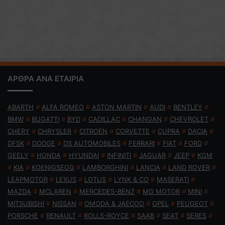
ΑΡΘΡΑ ΑΝΑ ΕΤΑΙΡΙΑ
ABARTH
#
ALFA ROMEO
#
ASTON MARTIN
#
AUDI
#
BENTLEY
#
BMW
#
BUGATTI
#
BYD
#
CADILLAC
#
CHANGAN
#
CHEVROLET
#
CHERY
#
CHRYSLER
#
CITROEN
#
CORVETTE
#
CUPRA
#
DACIA
#
DFSK
#
DODGE
#
DS AUTOMOBILES
#
FERRARI
#
FIAT
#
FORD
#
GEELY
#
HONDA
#
HYUNDAI
#
INFINITI
#
JAGUAR
#
JEEP
#
KGM
#
KIA
#
KOENIGSEGG
#
LAMBORGHINI
#
LANCIA
#
LAND ROVER
#
LEAPMOTOR
#
LEXUS
#
LOTUS
#
LYNK & CO
#
MASERATI
#
MAZDA
#
MCLAREN
#
MERCEDES-BENZ
#
MG MOTOR
#
MINI
#
MITSUBISHI
#
NISSAN
#
OMODA & JAECOO
#
OPEL
#
PEUGEOT
#
PORSCHE
#
RENAULT
#
ROLLS-ROYCE
#
SAAB
#
SEAT
#
SERES
#