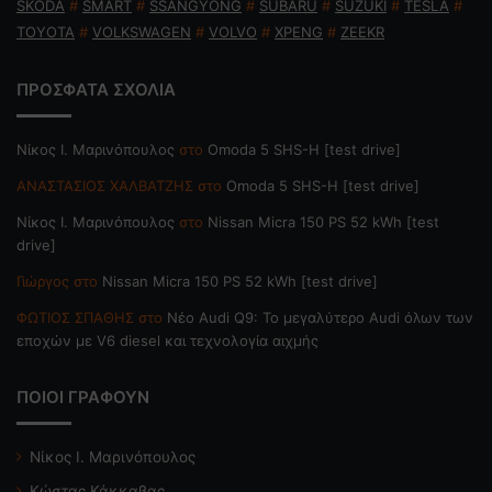
SKODA
#
SMART
#
SSANGYONG
#
SUBARU
#
SUZUKI
#
TESLA
#
TOYOTA
#
VOLKSWAGEN
#
VOLVO
#
XPENG
#
ZEEKR
ΠΡΟΣΦΑΤΑ ΣΧΟΛΙΑ
Nίκος Ι. Mαρινόπουλος
στο
Omoda 5 SHS-H [test drive]
ΑΝΑΣΤΑΣΙΟΣ ΧΑΛΒΑΤΖΗΣ
στο
Omoda 5 SHS-H [test drive]
Nίκος Ι. Mαρινόπουλος
στο
Nissan Micra 150 PS 52 kWh [test
drive]
Γιώργος
στο
Nissan Micra 150 PS 52 kWh [test drive]
ΦΩΤΙΟΣ ΣΠΑΘΗΣ
στο
Νέο Audi Q9: Το μεγαλύτερο Audi όλων των
εποχών με V6 diesel και τεχνολογία αιχμής
ΠΟΙΟΙ ΓΡΑΦΟΥΝ
Νίκος Ι. Μαρινόπουλος
Κώστας Κάκκαβας