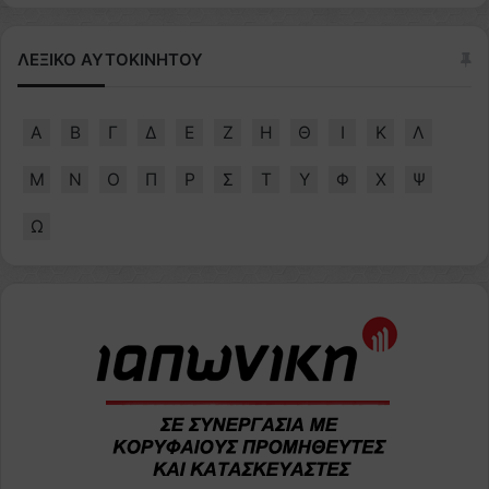
ΛΕΞΙΚΟ ΑΥΤΟΚΙΝΗΤΟΥ
Α
Β
Γ
Δ
Ε
Ζ
Η
Θ
Ι
Κ
Λ
Μ
Ν
Ο
Π
Ρ
Σ
Τ
Υ
Φ
Χ
Ψ
Ω