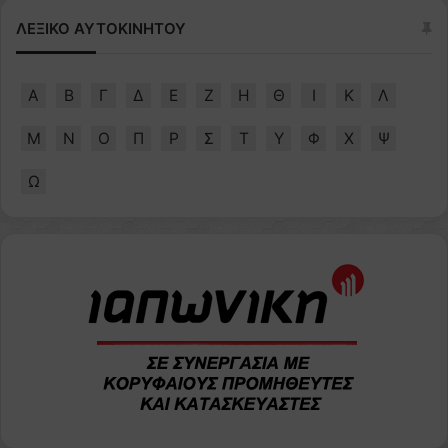
ΛΕΞΙΚΟ ΑΥΤΟΚΙΝΗΤΟΥ
Α
Β
Γ
Δ
Ε
Ζ
Η
Θ
Ι
Κ
Λ
Μ
Ν
Ο
Π
Ρ
Σ
Τ
Υ
Φ
Χ
Ψ
Ω