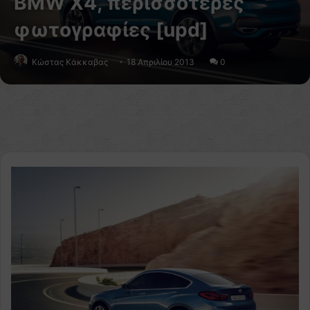
BMW X4, περισσότερες
φωτογραφίες [upd]
Κώστας Κάκκαβας
18 Απριλίου 2013
0