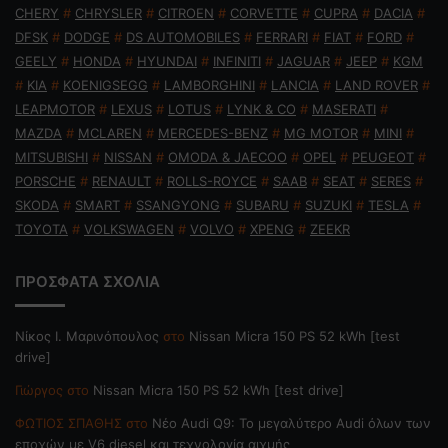
CHERY
#
CHRYSLER
#
CITROEN
#
CORVETTE
#
CUPRA
#
DACIA
#
DFSK
#
DODGE
#
DS AUTOMOBILES
#
FERRARI
#
FIAT
#
FORD
#
GEELY
#
HONDA
#
HYUNDAI
#
INFINITI
#
JAGUAR
#
JEEP
#
KGM
#
KIA
#
KOENIGSEGG
#
LAMBORGHINI
#
LANCIA
#
LAND ROVER
#
LEAPMOTOR
#
LEXUS
#
LOTUS
#
LYNK & CO
#
MASERATI
#
MAZDA
#
MCLAREN
#
MERCEDES-BENZ
#
MG MOTOR
#
MINI
#
MITSUBISHI
#
NISSAN
#
OMODA & JAECOO
#
OPEL
#
PEUGEOT
#
PORSCHE
#
RENAULT
#
ROLLS-ROYCE
#
SAAB
#
SEAT
#
SERES
#
SKODA
#
SMART
#
SSANGYONG
#
SUBARU
#
SUZUKI
#
TESLA
#
TOYOTA
#
VOLKSWAGEN
#
VOLVO
#
XPENG
#
ZEEKR
ΠΡΟΣΦΑΤΑ ΣΧΟΛΙΑ
Nίκος Ι. Mαρινόπουλος
στο
Nissan Micra 150 PS 52 kWh [test
drive]
Γιώργος
στο
Nissan Micra 150 PS 52 kWh [test drive]
ΦΩΤΙΟΣ ΣΠΑΘΗΣ
στο
Νέο Audi Q9: Το μεγαλύτερο Audi όλων των
εποχών με V6 diesel και τεχνολογία αιχμής