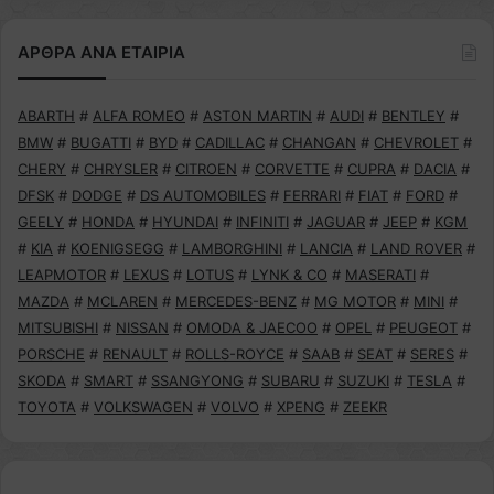
ΑΡΘΡΑ ΑΝΑ ΕΤΑΙΡΙΑ
ABARTH
#
ALFA ROMEO
#
ASTON MARTIN
#
AUDI
#
BENTLEY
#
BMW
#
BUGATTI
#
BYD
#
CADILLAC
#
CHANGAN
#
CHEVROLET
#
CHERY
#
CHRYSLER
#
CITROEN
#
CORVETTE
#
CUPRA
#
DACIA
#
DFSK
#
DODGE
#
DS AUTOMOBILES
#
FERRARI
#
FIAT
#
FORD
#
GEELY
#
HONDA
#
HYUNDAI
#
INFINITI
#
JAGUAR
#
JEEP
#
KGM
#
KIA
#
KOENIGSEGG
#
LAMBORGHINI
#
LANCIA
#
LAND ROVER
#
LEAPMOTOR
#
LEXUS
#
LOTUS
#
LYNK & CO
#
MASERATI
#
MAZDA
#
MCLAREN
#
MERCEDES-BENZ
#
MG MOTOR
#
MINI
#
MITSUBISHI
#
NISSAN
#
OMODA & JAECOO
#
OPEL
#
PEUGEOT
#
PORSCHE
#
RENAULT
#
ROLLS-ROYCE
#
SAAB
#
SEAT
#
SERES
#
SKODA
#
SMART
#
SSANGYONG
#
SUBARU
#
SUZUKI
#
TESLA
#
TOYOTA
#
VOLKSWAGEN
#
VOLVO
#
XPENG
#
ZEEKR