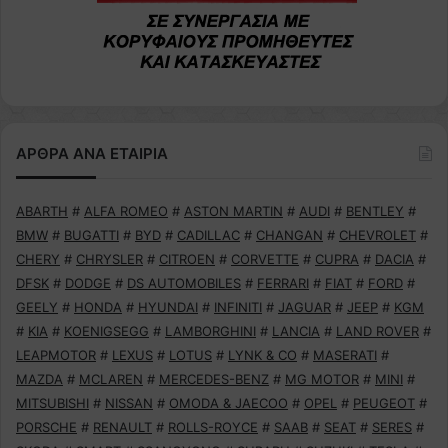
ΑΡΘΡΑ ΑΝΑ ΕΤΑΙΡΙΑ
ABARTH
#
ALFA ROMEO
#
ASTON MARTIN
#
AUDI
#
BENTLEY
#
BMW
#
BUGATTI
#
BYD
#
CADILLAC
#
CHANGAN
#
CHEVROLET
#
CHERY
#
CHRYSLER
#
CITROEN
#
CORVETTE
#
CUPRA
#
DACIA
#
DFSK
#
DODGE
#
DS AUTOMOBILES
#
FERRARI
#
FIAT
#
FORD
#
GEELY
#
HONDA
#
HYUNDAI
#
INFINITI
#
JAGUAR
#
JEEP
#
KGM
#
KIA
#
KOENIGSEGG
#
LAMBORGHINI
#
LANCIA
#
LAND ROVER
#
LEAPMOTOR
#
LEXUS
#
LOTUS
#
LYNK & CO
#
MASERATI
#
MAZDA
#
MCLAREN
#
MERCEDES-BENZ
#
MG MOTOR
#
MINI
#
MITSUBISHI
#
NISSAN
#
OMODA & JAECOO
#
OPEL
#
PEUGEOT
#
PORSCHE
#
RENAULT
#
ROLLS-ROYCE
#
SAAB
#
SEAT
#
SERES
#