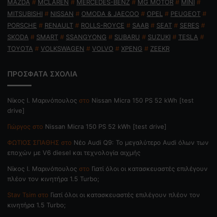
MAZDA
#
MCLAREN
#
MERCEDES-BENZ
#
MG MOTOR
#
MINI
#
MITSUBISHI
#
NISSAN
#
OMODA & JAECOO
#
OPEL
#
PEUGEOT
#
PORSCHE
#
RENAULT
#
ROLLS-ROYCE
#
SAAB
#
SEAT
#
SERES
#
SKODA
#
SMART
#
SSANGYONG
#
SUBARU
#
SUZUKI
#
TESLA
#
TOYOTA
#
VOLKSWAGEN
#
VOLVO
#
XPENG
#
ZEEKR
ΠΡΟΣΦΑΤΑ ΣΧΟΛΙΑ
Nίκος Ι. Mαρινόπουλος
στο
Nissan Micra 150 PS 52 kWh [test
drive]
Γιώργος
στο
Nissan Micra 150 PS 52 kWh [test drive]
ΦΩΤΙΟΣ ΣΠΑΘΗΣ
στο
Νέο Audi Q9: Το μεγαλύτερο Audi όλων των
εποχών με V6 diesel και τεχνολογία αιχμής
Nίκος Ι. Mαρινόπουλος
στο
Γιατί όλοι οι κατασκευαστές επιλέγουν
πλέον τον κινητήρα 1.5 Turbo;
Stav Tsim
στο
Γιατί όλοι οι κατασκευαστές επιλέγουν πλέον τον
κινητήρα 1.5 Turbo;