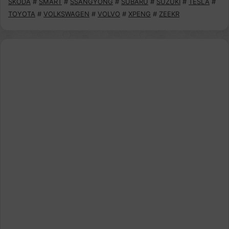
SKODA
#
SMART
#
SSANGYONG
#
SUBARU
#
SUZUKI
#
TESLA
#
TOYOTA
#
VOLKSWAGEN
#
VOLVO
#
XPENG
#
ZEEKR