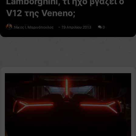
Lamborghini, τι ήχο βγάζει ο
V12 της Veneno;
Nίκος Ι. Mαρινόπουλος
19 Απριλίου 2013
0