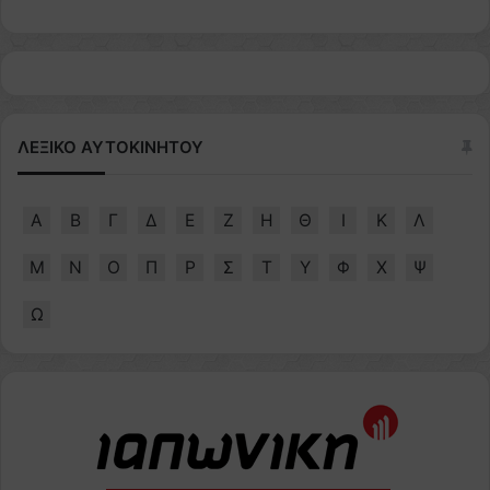
ΛΕΞΙΚΟ ΑΥΤΟΚΙΝΗΤΟΥ
Α
Β
Γ
Δ
Ε
Ζ
Η
Θ
Ι
Κ
Λ
Μ
Ν
Ο
Π
Ρ
Σ
Τ
Υ
Φ
Χ
Ψ
Ω