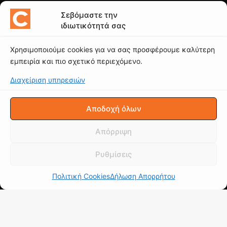
ΠΟΙΟΙ ΓΡΑΦΟΥΝ
Σεβόμαστε την
ιδιωτικότητά σας
Νίκος Ι. Μαρινόπουλος
Χρησιμοποιούμε cookies για να σας προσφέρουμε καλύτερη
Κώστας Κάκκαβας
εμπειρία και πιο σχετικό περιεχόμενο.
Νίκος Βαϊλακάκης
Διαχείριση υπηρεσιών
Μιχάλης Κατωπόδης
Κώστας Χαλκιαδάκης
Αποδοχή όλων
Δείτε το κανάλι μας
Απόρριψη
Ρυθμίσεις
Πολιτική Cookies
Δήλωση Απορρήτου
© CAROTO |
ΟΡΟΙ ΧΡΗΣΗΣ
|
ΠΟΛΙΤΙΚΗ ΑΠΟΡΡΗΤΟΥ
|
Δήλωση
Απορρήτου (ΕΕ)
|
Πολιτική Cookies (ΕΕ)
Copyright © 2025 - Απαγορεύεται η χρήση ή επανεκπομπή, μετά