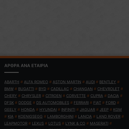
ΑΡΘΡΑ ΑΝΑ ΕΤΑΙΡΙΑ
ABARTH
#
ALFA ROMEO
#
ASTON MARTIN
#
AUDI
#
BENTLEY
#
BMW
#
BUGATTI
#
BYD
#
CADILLAC
#
CHANGAN
#
CHEVROLET
#
CHERY
#
CHRYSLER
#
CITROEN
#
CORVETTE
#
CUPRA
#
DACIA
#
DFSK
#
DODGE
#
DS AUTOMOBILES
#
FERRARI
#
FIAT
#
FORD
#
GEELY
#
HONDA
#
HYUNDAI
#
INFINITI
#
JAGUAR
#
JEEP
#
KGM
#
KIA
#
KOENIGSEGG
#
LAMBORGHINI
#
LANCIA
#
LAND ROVER
#
LEAPMOTOR
#
LEXUS
#
LOTUS
#
LYNK & CO
#
MASERATI
#