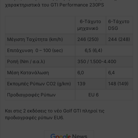
χαρακτηριστικά του GTI Performance 230PS
6-Tάχυτο
6-Tάχυτο
μηχανικό
DSG
Μέγιστη Ταχύτητα (km/h)
246 (250)
244 (248)
Επιτάχυνση 0 – 100 (sec)
6,5 (6,4)
Ροπή (Νm / σ.α.λ)
350 / 1.500-4.400
Μέση Κατανάλωση
6,0
6,4
Εκπομπές Ρύπων CO2 (g/km)
139
148 (149)
Προδιαγραφές Ρύπων
EU 6
Και στις 2 εκδόσεις το νέο Golf GTI πληροί τις
προδιαγραφές ρύπων EU6.