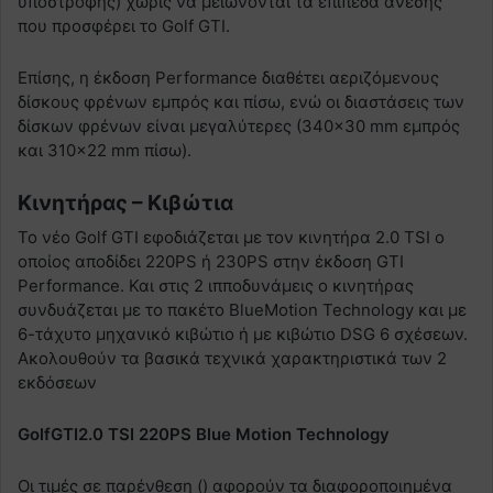
υποστροφής) χωρίς να μειώνονται τα επίπεδα άνεσης
που προσφέρει το Golf GTI.
Επίσης, η έκδοση Performance διαθέτει αεριζόμενους
δίσκους φρένων εμπρός και πίσω, ενώ οι διαστάσεις των
δίσκων φρένων είναι μεγαλύτερες (340×30 mm εμπρός
και 310×22 mm πίσω).
Κινητήρας – Κιβώτια
Το νέο Golf GTI εφοδιάζεται με τον κινητήρα 2.0 TSI ο
οποίος αποδίδει 220PS ή 230PS στην έκδοση GTI
Performance. Και στις 2 ιπποδυνάμεις ο κινητήρας
συνδυάζεται με το πακέτο BlueMotion Technology και με
6-τάχυτο μηχανικό κιβώτιο ή με κιβώτιο DSG 6 σχέσεων.
Ακολουθούν τα βασικά τεχνικά χαρακτηριστικά των 2
εκδόσεων
GolfGTI2.0 TSI 220PS Blue Motion Technology
Οι τιμές σε παρένθεση () αφορούν τα διαφοροποιημένα