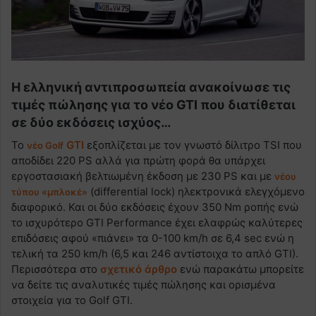
H ελληνική αντιπροσωπεία ανακοίνωσε τις
τιμές πώλησης για το νέο GTI που διατίθεται
σε δύο εκδόσεις ισχύος…
Το
GTI
εξοπλίζεται με τον γνωστό δίλιτρο TSI που
νέο Golf
αποδίδει 220 PS αλλά για πρώτη φορά θα υπάρχει
εργοστασιακή βελτιωμένη έκδοση με 230 PS και με
νέου
(differential lock) ηλεκτρονικά ελεγχόμενο
τύπου «μπλοκέ»
διαφορικό. Και οι δύο εκδόσεις έχουν 350 Nm ροπής ενώ
το ισχυρότερο GTI Performance έχει ελαφρώς καλύτερες
επιδόσεις αφού «πιάνει» τα 0-100 km/h σε 6,4 sec ενώ η
τελική τα 250 km/h (6,5 και 246 αντίστοιχα το απλό GTI).
Περισσότερα στο
σχετικό άρθρο
ενώ παρακάτω μπορείτε
να δείτε τις αναλυτικές τιμές πώλησης και ορισμένα
στοιχεία για το Golf GTI.