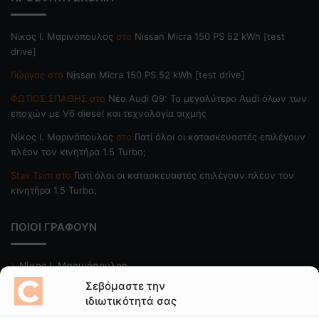
Nίκος Ι. Mαρινόπουλος
στο
Nissan Micra 150 PS 52 kWh [test
drive]
Γιώργος
στο
Nissan Micra 150 PS 52 kWh [test drive]
ΦΩΤΙΟΣ ΣΠΑΘΗΣ
στο
Νέο Audi Q9: Το μεγαλύτερο Audi όλων των
εποχών με V6 diesel και τεχνολογία αιχμής
Nίκος Ι. Mαρινόπουλος
στο
Γιατί όλοι οι κατασκευαστές επιλέγουν
πλέον τον κινητήρα 1.5 Turbo;
Stav Tsim
στο
Γιατί όλοι οι κατασκευαστές επιλέγουν πλέον τον
κινητήρα 1.5 Turbo;
ΠΟΙΟΙ ΓΡΑΦΟΥΝ
Νίκος Ι. Μαρινόπουλος
Σεβόμαστε την
Κώστας Κάκκαβας
ιδιωτικότητά σας
Νίκος Βαϊλακάκης