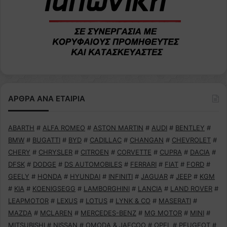
ΑΡΘΡΑ ΑΝΑ ΕΤΑΙΡΙΑ
ABARTH
#
ALFA ROMEO
#
ASTON MARTIN
#
AUDI
#
BENTLEY
#
BMW
#
BUGATTI
#
BYD
#
CADILLAC
#
CHANGAN
#
CHEVROLET
#
CHERY
#
CHRYSLER
#
CITROEN
#
CORVETTE
#
CUPRA
#
DACIA
#
DFSK
#
DODGE
#
DS AUTOMOBILES
#
FERRARI
#
FIAT
#
FORD
#
GEELY
#
HONDA
#
HYUNDAI
#
INFINITI
#
JAGUAR
#
JEEP
#
KGM
#
KIA
#
KOENIGSEGG
#
LAMBORGHINI
#
LANCIA
#
LAND ROVER
#
LEAPMOTOR
#
LEXUS
#
LOTUS
#
LYNK & CO
#
MASERATI
#
MAZDA
#
MCLAREN
#
MERCEDES-BENZ
#
MG MOTOR
#
MINI
#
MITSUBISHI
#
NISSAN
#
OMODA & JAECOO
#
OPEL
#
PEUGEOT
#