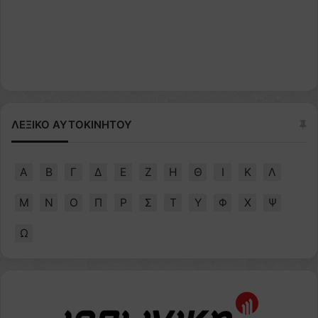
ΛΕΞΙΚΟ ΑΥΤΟΚΙΝΗΤΟΥ
Α
Β
Γ
Δ
Ε
Ζ
Η
Θ
Ι
Κ
Λ
Μ
Ν
Ο
Π
Ρ
Σ
Τ
Υ
Φ
Χ
Ψ
Ω