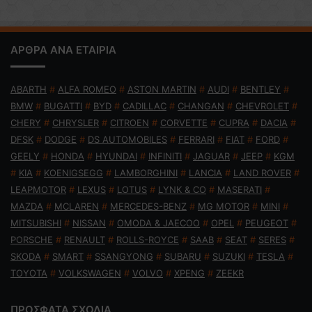
ΑΡΘΡΑ ΑΝΑ ΕΤΑΙΡΙΑ
ABARTH
#
ALFA ROMEO
#
ASTON MARTIN
#
AUDI
#
BENTLEY
#
BMW
#
BUGATTI
#
BYD
#
CADILLAC
#
CHANGAN
#
CHEVROLET
#
CHERY
#
CHRYSLER
#
CITROEN
#
CORVETTE
#
CUPRA
#
DACIA
#
DFSK
#
DODGE
#
DS AUTOMOBILES
#
FERRARI
#
FIAT
#
FORD
#
GEELY
#
HONDA
#
HYUNDAI
#
INFINITI
#
JAGUAR
#
JEEP
#
KGM
#
KIA
#
KOENIGSEGG
#
LAMBORGHINI
#
LANCIA
#
LAND ROVER
#
LEAPMOTOR
#
LEXUS
#
LOTUS
#
LYNK & CO
#
MASERATI
#
MAZDA
#
MCLAREN
#
MERCEDES-BENZ
#
MG MOTOR
#
MINI
#
MITSUBISHI
#
NISSAN
#
OMODA & JAECOO
#
OPEL
#
PEUGEOT
#
PORSCHE
#
RENAULT
#
ROLLS-ROYCE
#
SAAB
#
SEAT
#
SERES
#
SKODA
#
SMART
#
SSANGYONG
#
SUBARU
#
SUZUKI
#
TESLA
#
TOYOTA
#
VOLKSWAGEN
#
VOLVO
#
XPENG
#
ZEEKR
ΠΡΟΣΦΑΤΑ ΣΧΟΛΙΑ