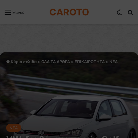
CAROTO
Switch
Α
Μενού
Κύρια σελίδα
>
ΟΛΑ ΤΑ ΑΡΘΡΑ
>
ΕΠΙΚΑΙΡΟΤΗΤΑ
>
NEA
NEA