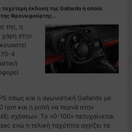
η ταχύτερη έκδοση της Gallardo η οποία
η της Φρανκφούρτης…
ς της, η
 χάρη στην
σκευαστεί
570-4
ιστική
οφορεί
PS όπως και η αγωνιστική Gallardo με
00 rpm και η ροπή να περνά στην
έξι σχέσεων. Τo «0-100» πετυχαίνεται
 sec ενώ η τελική ταχύτητα αγγίζει τα