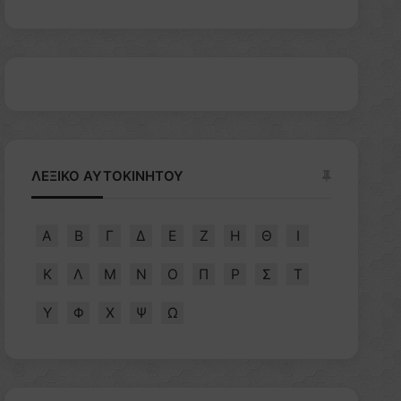
ΛΕΞΙΚΟ ΑΥΤΟΚΙΝΗΤΟΥ
Α
Β
Γ
Δ
Ε
Ζ
Η
Θ
Ι
Κ
Λ
Μ
Ν
Ο
Π
Ρ
Σ
Τ
Υ
Φ
Χ
Ψ
Ω