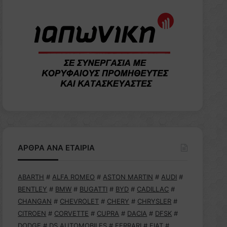
ΑΡΘΡΑ ΑΝΑ ΕΤΑΙΡΙΑ
ABARTH
#
ALFA ROMEO
#
ASTON MARTIN
#
AUDI
#
BENTLEY
#
BMW
#
BUGATTI
#
BYD
#
CADILLAC
#
CHANGAN
#
CHEVROLET
#
CHERY
#
CHRYSLER
#
CITROEN
#
CORVETTE
#
CUPRA
#
DACIA
#
DFSK
#
DODGE
#
DS AUTOMOBILES
#
FERRARI
#
FIAT
#