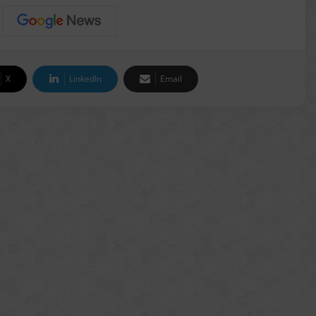
X
LinkedIn
Email