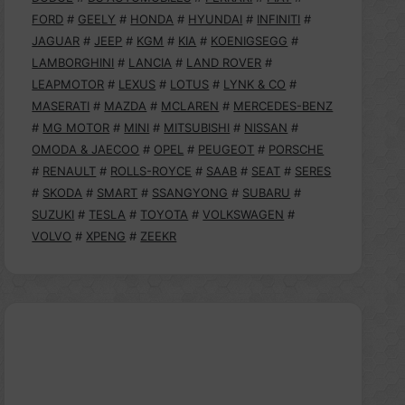
FORD
#
GEELY
#
HONDA
#
HYUNDAI
#
INFINITI
#
JAGUAR
#
JEEP
#
KGM
#
KIA
#
KOENIGSEGG
#
LAMBORGHINI
#
LANCIA
#
LAND ROVER
#
LEAPMOTOR
#
LEXUS
#
LOTUS
#
LYNK & CO
#
MASERATI
#
MAZDA
#
MCLAREN
#
MERCEDES-BENZ
#
MG MOTOR
#
MINI
#
MITSUBISHI
#
NISSAN
#
OMODA & JAECOO
#
OPEL
#
PEUGEOT
#
PORSCHE
#
RENAULT
#
ROLLS-ROYCE
#
SAAB
#
SEAT
#
SERES
#
SKODA
#
SMART
#
SSANGYONG
#
SUBARU
#
SUZUKI
#
TESLA
#
TOYOTA
#
VOLKSWAGEN
#
VOLVO
#
XPENG
#
ZEEKR