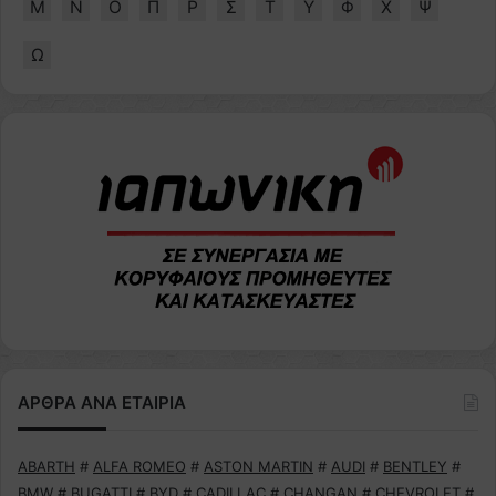
Μ
Ν
Ο
Π
Ρ
Σ
Τ
Υ
Φ
Χ
Ψ
Ω
ΑΡΘΡΑ ΑΝΑ ΕΤΑΙΡΙΑ
ABARTH
#
ALFA ROMEO
#
ASTON MARTIN
#
AUDI
#
BENTLEY
#
BMW
#
BUGATTI
#
BYD
#
CADILLAC
#
CHANGAN
#
CHEVROLET
#