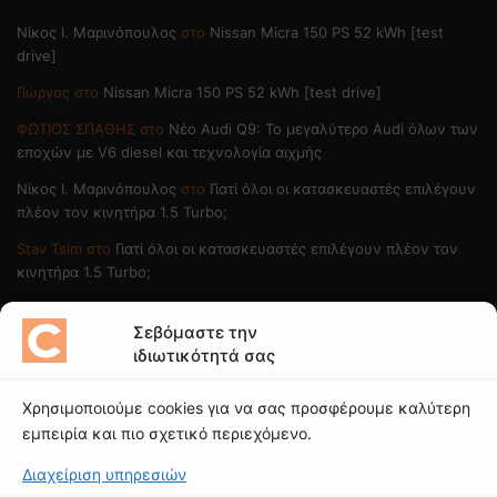
Nίκος Ι. Mαρινόπουλος
στο
Nissan Micra 150 PS 52 kWh [test
drive]
Γιώργος
στο
Nissan Micra 150 PS 52 kWh [test drive]
ΦΩΤΙΟΣ ΣΠΑΘΗΣ
στο
Νέο Audi Q9: Το μεγαλύτερο Audi όλων των
εποχών με V6 diesel και τεχνολογία αιχμής
Nίκος Ι. Mαρινόπουλος
στο
Γιατί όλοι οι κατασκευαστές επιλέγουν
πλέον τον κινητήρα 1.5 Turbo;
Stav Tsim
στο
Γιατί όλοι οι κατασκευαστές επιλέγουν πλέον τον
κινητήρα 1.5 Turbo;
ΠΟΙΟΙ ΓΡΑΦΟΥΝ
Σεβόμαστε την
ιδιωτικότητά σας
Νίκος Ι. Μαρινόπουλος
Χρησιμοποιούμε cookies για να σας προσφέρουμε καλύτερη
Κώστας Κάκκαβας
εμπειρία και πιο σχετικό περιεχόμενο.
Νίκος Βαϊλακάκης
Διαχείριση υπηρεσιών
Μιχάλης Κατωπόδης