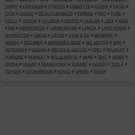
CHERY
#
CHRYSLER
#
CITROEN
#
CORVETTE
#
CUPRA
#
DACIA
#
DFSK
#
DODGE
#
DS AUTOMOBILES
#
FERRARI
#
FIAT
#
FORD
#
GEELY
#
HONDA
#
HYUNDAI
#
INFINITI
#
JAGUAR
#
JEEP
#
KGM
#
KIA
#
KOENIGSEGG
#
LAMBORGHINI
#
LANCIA
#
LAND ROVER
#
LEAPMOTOR
#
LEXUS
#
LOTUS
#
LYNK & CO
#
MASERATI
#
MAZDA
#
MCLAREN
#
MERCEDES-BENZ
#
MG MOTOR
#
MINI
#
MITSUBISHI
#
NISSAN
#
OMODA & JAECOO
#
OPEL
#
PEUGEOT
#
PORSCHE
#
RENAULT
#
ROLLS-ROYCE
#
SAAB
#
SEAT
#
SERES
#
SKODA
#
SMART
#
SSANGYONG
#
SUBARU
#
SUZUKI
#
TESLA
#
TOYOTA
#
VOLKSWAGEN
#
VOLVO
#
XPENG
#
ZEEKR