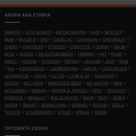
ΑΡΘΡΑ ΑΝΑ ΕΤΑΙΡΙΑ
ABARTH
#
ALFA ROMEO
#
ASTON MARTIN
#
AUDI
#
BENTLEY
#
BMW
#
BUGATTI
#
BYD
#
CADILLAC
#
CHANGAN
#
CHEVROLET
#
CHERY
#
CHRYSLER
#
CITROEN
#
CORVETTE
#
CUPRA
#
DACIA
#
DFSK
#
DODGE
#
DS AUTOMOBILES
#
FERRARI
#
FIAT
#
FORD
#
GEELY
#
HONDA
#
HYUNDAI
#
INFINITI
#
JAGUAR
#
JEEP
#
KGM
#
KIA
#
KOENIGSEGG
#
LAMBORGHINI
#
LANCIA
#
LAND ROVER
#
LEAPMOTOR
#
LEXUS
#
LOTUS
#
LYNK & CO
#
MASERATI
#
MAZDA
#
MCLAREN
#
MERCEDES-BENZ
#
MG MOTOR
#
MINI
#
MITSUBISHI
#
NISSAN
#
OMODA & JAECOO
#
OPEL
#
PEUGEOT
#
PORSCHE
#
RENAULT
#
ROLLS-ROYCE
#
SAAB
#
SEAT
#
SERES
#
SKODA
#
SMART
#
SSANGYONG
#
SUBARU
#
SUZUKI
#
TESLA
#
TOYOTA
#
VOLKSWAGEN
#
VOLVO
#
XPENG
#
ZEEKR
ΠΡΟΣΦΑΤΑ ΣΧΟΛΙΑ