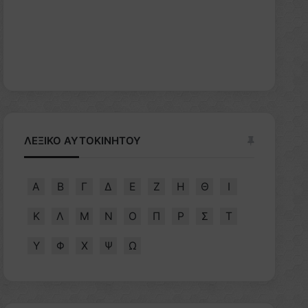
ΛΕΞΙΚΟ ΑΥΤΟΚΙΝΗΤΟΥ
Α
Β
Γ
Δ
Ε
Ζ
Η
Θ
Ι
Κ
Λ
Μ
Ν
Ο
Π
Ρ
Σ
Τ
Υ
Φ
Χ
Ψ
Ω