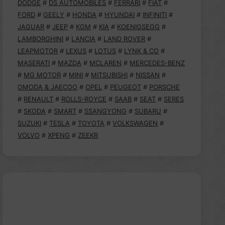
DODGE
#
DS AUTOMOBILES
#
FERRARI
#
FIAT
#
FORD
#
GEELY
#
HONDA
#
HYUNDAI
#
INFINITI
#
JAGUAR
#
JEEP
#
KGM
#
KIA
#
KOENIGSEGG
#
LAMBORGHINI
#
LANCIA
#
LAND ROVER
#
LEAPMOTOR
#
LEXUS
#
LOTUS
#
LYNK & CO
#
MASERATI
#
MAZDA
#
MCLAREN
#
MERCEDES-BENZ
#
MG MOTOR
#
MINI
#
MITSUBISHI
#
NISSAN
#
OMODA & JAECOO
#
OPEL
#
PEUGEOT
#
PORSCHE
#
RENAULT
#
ROLLS-ROYCE
#
SAAB
#
SEAT
#
SERES
#
SKODA
#
SMART
#
SSANGYONG
#
SUBARU
#
SUZUKI
#
TESLA
#
TOYOTA
#
VOLKSWAGEN
#
VOLVO
#
XPENG
#
ZEEKR