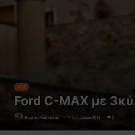
NEA
Ford C-MAX με 3κύ
Κώστας Κάκκαβας
11 Οκτωβρίου 2013
0