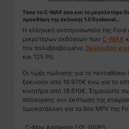
Τόσο το C-MAX όσο και το μεγαλύτερο G
προσθήκη της έκδοσης 1.0 Ecoboost…
Η ελληνική αντιπροσωπεία της Ford
μικρότερων εκδόσεων των
C-MAX
κ
τον πολυβραβευμένο
3κύλινδρο κιν
και 125 PS.
Οι τιμές πώλησης για το πενταθέσιο
ξεκινούν από 16.970€ ενώ για το επ
κινητήρα από 18.610€. Σημειώστε πω
απόσυρσης συν έκπτωση της εταιρία
τιμοκατάλογο για τα δύο MPV της Fo
C-Max Ambiente 1.0L 100PS