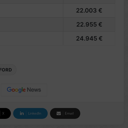
22.003 €
22.955 €
24.945 €
FORD
X
LinkedIn
Email