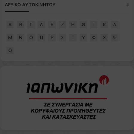
ΛΕΞΙΚΟ ΑΥΤΟΚΙΝΗΤΟΥ
Α
Β
Γ
Δ
Ε
Ζ
Η
Θ
Ι
Κ
Λ
Μ
Ν
Ο
Π
Ρ
Σ
Τ
Υ
Φ
Χ
Ψ
Ω