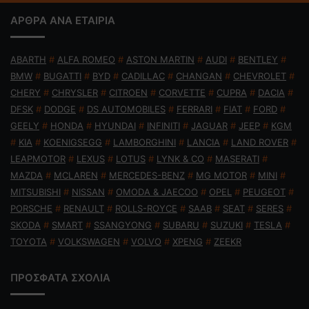
ΑΡΘΡΑ ΑΝΑ ΕΤΑΙΡΙΑ
ABARTH
#
ALFA ROMEO
#
ASTON MARTIN
#
AUDI
#
BENTLEY
#
BMW
#
BUGATTI
#
BYD
#
CADILLAC
#
CHANGAN
#
CHEVROLET
#
CHERY
#
CHRYSLER
#
CITROEN
#
CORVETTE
#
CUPRA
#
DACIA
#
DFSK
#
DODGE
#
DS AUTOMOBILES
#
FERRARI
#
FIAT
#
FORD
#
GEELY
#
HONDA
#
HYUNDAI
#
INFINITI
#
JAGUAR
#
JEEP
#
KGM
#
KIA
#
KOENIGSEGG
#
LAMBORGHINI
#
LANCIA
#
LAND ROVER
#
LEAPMOTOR
#
LEXUS
#
LOTUS
#
LYNK & CO
#
MASERATI
#
MAZDA
#
MCLAREN
#
MERCEDES-BENZ
#
MG MOTOR
#
MINI
#
MITSUBISHI
#
NISSAN
#
OMODA & JAECOO
#
OPEL
#
PEUGEOT
#
PORSCHE
#
RENAULT
#
ROLLS-ROYCE
#
SAAB
#
SEAT
#
SERES
#
SKODA
#
SMART
#
SSANGYONG
#
SUBARU
#
SUZUKI
#
TESLA
#
TOYOTA
#
VOLKSWAGEN
#
VOLVO
#
XPENG
#
ZEEKR
ΠΡΟΣΦΑΤΑ ΣΧΟΛΙΑ