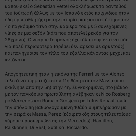
κάπου εκεί ο Sebastian Vettel ολοκλήρωσε το ραντεβού
του (ούτως ή άλλως με τον Ισπανό εκτός παιχνιδιού ήταν
ήδη πρωταθλητής) με την ιστορία μιας και κατέκτησε τον
4ο παγκόσμιο τίτλο στην καριέρα του με 5 συνεχόμενες
νίκες σε μια σεζόν (κάτι που αποτελεί ρεκόρ για τον
26χρονο). Ο νεαρός Γερμανός έχει όλα τα φόντα να πάει
για πολύ περισσότερα (αρέσει δεν αρέσει σε αρκετούς)
και πανηγύρισε τον τίτλο του έξαλλα κάνοντας μέχρι και
«ντόνατ».
Απογοητευτική ήταν η εικόνα της Ferrari με τον Alonso
τελικά να τερματίζει στην 11η θέση και τον Massa (που
εκκίνησε από την 5η) στην 4η. Συγκεκριμένα, στο βάθρο
με τον παγκόσμιο πρωταθλητή ανέβηκαν οι Nico Rosberg
με Mercedes και Romain Grosjean με Lotus Renault ενώ
την υπόλοιπη βαθμολογούμενη 10άδα συμπλήρωσαν με
την σειρά οι Massa, Perez (εξαιρετικός στους τελευταίους
γύρους προσπερνώντας την Mercedes), Hamilton,
Raikkonen, Di Rest, Sutil και Ricciardo.