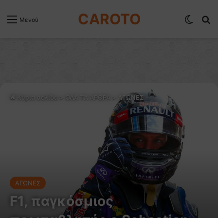
CAROTO
Switch
Α
Μενού
Κύρια σελίδα
>
ΟΛΑ ΤΑ ΑΡΘΡΑ
>
ΑΓΩΝΕΣ
ΑΓΩΝΕΣ
F1, παγκόσμιος