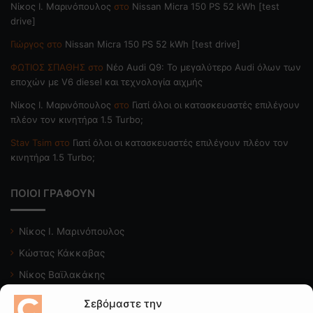
Nίκος Ι. Mαρινόπουλος
στο
Nissan Micra 150 PS 52 kWh [test
drive]
Γιώργος
στο
Nissan Micra 150 PS 52 kWh [test drive]
ΦΩΤΙΟΣ ΣΠΑΘΗΣ
στο
Νέο Audi Q9: Το μεγαλύτερο Audi όλων των
εποχών με V6 diesel και τεχνολογία αιχμής
Nίκος Ι. Mαρινόπουλος
στο
Γιατί όλοι οι κατασκευαστές επιλέγουν
πλέον τον κινητήρα 1.5 Turbo;
Stav Tsim
στο
Γιατί όλοι οι κατασκευαστές επιλέγουν πλέον τον
κινητήρα 1.5 Turbo;
ΠΟΙΟΙ ΓΡΑΦΟΥΝ
Νίκος Ι. Μαρινόπουλος
Κώστας Κάκκαβας
Νίκος Βαϊλακάκης
Μιχάλης Κατωπόδης
Σεβόμαστε την