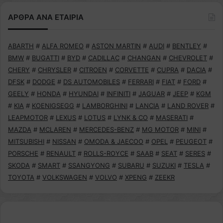
ΑΡΘΡΑ ΑΝΑ ΕΤΑΙΡΙΑ
ABARTH
#
ALFA ROMEO
#
ASTON MARTIN
#
AUDI
#
BENTLEY
#
BMW
#
BUGATTI
#
BYD
#
CADILLAC
#
CHANGAN
#
CHEVROLET
#
CHERY
#
CHRYSLER
#
CITROEN
#
CORVETTE
#
CUPRA
#
DACIA
#
DFSK
#
DODGE
#
DS AUTOMOBILES
#
FERRARI
#
FIAT
#
FORD
#
GEELY
#
HONDA
#
HYUNDAI
#
INFINITI
#
JAGUAR
#
JEEP
#
KGM
#
KIA
#
KOENIGSEGG
#
LAMBORGHINI
#
LANCIA
#
LAND ROVER
#
LEAPMOTOR
#
LEXUS
#
LOTUS
#
LYNK & CO
#
MASERATI
#
MAZDA
#
MCLAREN
#
MERCEDES-BENZ
#
MG MOTOR
#
MINI
#
MITSUBISHI
#
NISSAN
#
OMODA & JAECOO
#
OPEL
#
PEUGEOT
#
PORSCHE
#
RENAULT
#
ROLLS-ROYCE
#
SAAB
#
SEAT
#
SERES
#
SKODA
#
SMART
#
SSANGYONG
#
SUBARU
#
SUZUKI
#
TESLA
#
TOYOTA
#
VOLKSWAGEN
#
VOLVO
#
XPENG
#
ZEEKR