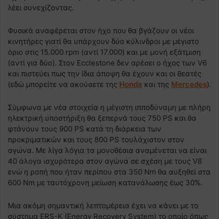
λέει συνεχίζοντας.
Φυσικά αναφέρεται στον ήχο που θα βγάζουν οι νέοι
κινητήρες γιατί θα υπάρχουν δύο κύλινδροι με μέγιστο
όριο στις 15.000 rpm (αντί 17.000) και με μονή εξάτμιση
(αντί για δύο). Στον Ecclestone δεν αρέσει ο ήχος των V6
και πιστεύει πως την ίδια άποψη θα έχουν και οι θεατές
(εδώ μπορείτε να ακούσετε της
Honda
και της
Mercedes
).
Σύμφωνα με νέα στοιχεία η μέγιστη ιπποδύναμη με πλήρη
ηλεκτρική υποστήριξη θα ξεπερνά τους 750 PS και θα
φτάνουν τους 900 PS κατά τη διάρκεια των
προκριματικών και τους 800 PS τουλάχιστον στον
αγώνα. Με λίγα λόγια τα μονοθέσια αναμένεται να είναι
40 άλογα ισχυρότερα στον αγώνα σε σχέση με τους V8
ενώ η ροπή που ήταν περίπου στα 350 Nm θα αυξηθεί στα
600 Nm με ταυτόχρονη μείωση κατανάλωσης έως 30%.
Μια ακόμη σημαντική λεπτομέρεια έχει να κάνει με το
σύστημα ERS-Κ (Energy Recovery System) το οποίο όπως