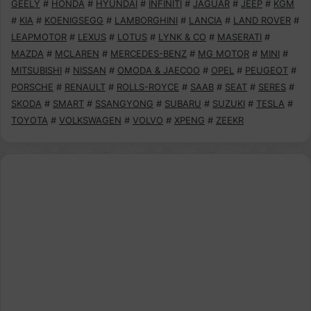
GEELY
#
HONDA
#
HYUNDAI
#
INFINITI
#
JAGUAR
#
JEEP
#
KGM
#
KIA
#
KOENIGSEGG
#
LAMBORGHINI
#
LANCIA
#
LAND ROVER
#
LEAPMOTOR
#
LEXUS
#
LOTUS
#
LYNK & CO
#
MASERATI
#
MAZDA
#
MCLAREN
#
MERCEDES-BENZ
#
MG MOTOR
#
MINI
#
MITSUBISHI
#
NISSAN
#
OMODA & JAECOO
#
OPEL
#
PEUGEOT
#
PORSCHE
#
RENAULT
#
ROLLS-ROYCE
#
SAAB
#
SEAT
#
SERES
#
SKODA
#
SMART
#
SSANGYONG
#
SUBARU
#
SUZUKI
#
TESLA
#
TOYOTA
#
VOLKSWAGEN
#
VOLVO
#
XPENG
#
ZEEKR