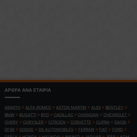
ΑΡΘΡΑ ΑΝΑ ΕΤΑΙΡΙΑ
ABARTH
#
ALFA ROMEO
#
ASTON MARTIN
#
AUDI
#
BENTLEY
#
BMW
#
BUGATTI
#
BYD
#
CADILLAC
#
CHANGAN
#
CHEVROLET
#
CHERY
#
CHRYSLER
#
CITROEN
#
CORVETTE
#
CUPRA
#
DACIA
#
DFSK
#
DODGE
#
DS AUTOMOBILES
#
FERRARI
#
FIAT
#
FORD
#
GEELY
#
HONDA
#
HYUNDAI
#
INFINITI
#
JAGUAR
#
JEEP
#
KGM