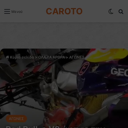
CAROTO
Switch
Α
Μενού
Κύρια σελίδα
>
ΟΛΑ ΤΑ ΑΡΘΡΑ
>
ΑΓΩΝΕΣ
ΑΓΩΝΕΣ