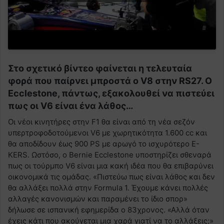
Στο σχετικό βίντεο φαίνεται η τελευταία
φορά που παίρνει μπροστά ο V8 στην RS27. O
Ecclestone, πάντως, εξακολουθεί να πιστεύει
πως οι V6 είναι ένα λάθος…
Οι νέοι κινητήρες στην F1 θα είναι από τη νέα σεζόν
υπερτροφοδοτούμενοι V6 με χωρητικότητα 1.600 cc και
θα αποδίδουν έως 900 PS με αρωγό το ισχυρότερο E-
KERS. Ωστόσο, ο Bernie Ecclestone υποστηρίζει σθεναρά
πως οι τούρμπο V6 είναι μια κακή ιδέα που θα επιβαρύνει
οικονομικά τις ομάδας. «Πιστεύω πως είναι λάθος και δεν
θα αλλάξει πολλά στην Formula 1. Έχουμε κάνει πολλές
αλλαγές κανονισμών και παραμένει το ίδιο σπορ»
δήλωσε σε ισπανική εφημερίδα ο 83χρονος. «Αλλά όταν
έχεις κάτι που ακούγεται μια χαρά γιατί να το αλλάξεις;»