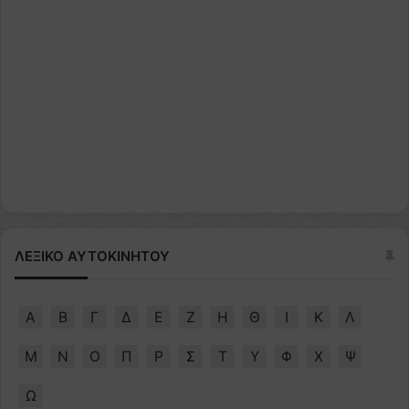
ΛΕΞΙΚΟ ΑΥΤΟΚΙΝΗΤΟΥ
Α
Β
Γ
Δ
Ε
Ζ
Η
Θ
Ι
Κ
Λ
Μ
Ν
Ο
Π
Ρ
Σ
Τ
Υ
Φ
Χ
Ψ
Ω