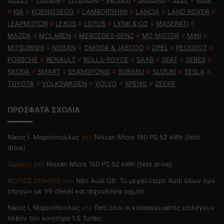
#
KIA
#
KOENIGSEGG
#
LAMBORGHINI
#
LANCIA
#
LAND ROVER
#
LEAPMOTOR
#
LEXUS
#
LOTUS
#
LYNK & CO
#
MASERATI
#
MAZDA
#
MCLAREN
#
MERCEDES-BENZ
#
MG MOTOR
#
MINI
#
MITSUBISHI
#
NISSAN
#
OMODA & JAECOO
#
OPEL
#
PEUGEOT
#
PORSCHE
#
RENAULT
#
ROLLS-ROYCE
#
SAAB
#
SEAT
#
SERES
#
SKODA
#
SMART
#
SSANGYONG
#
SUBARU
#
SUZUKI
#
TESLA
#
TOYOTA
#
VOLKSWAGEN
#
VOLVO
#
XPENG
#
ZEEKR
ΠΡΟΣΦΑΤΑ ΣΧΟΛΙΑ
Nίκος Ι. Mαρινόπουλος
στο
Nissan Micra 150 PS 52 kWh [test
drive]
Γιώργος
στο
Nissan Micra 150 PS 52 kWh [test drive]
ΦΩΤΙΟΣ ΣΠΑΘΗΣ
στο
Νέο Audi Q9: Το μεγαλύτερο Audi όλων των
εποχών με V6 diesel και τεχνολογία αιχμής
Nίκος Ι. Mαρινόπουλος
στο
Γιατί όλοι οι κατασκευαστές επιλέγουν
πλέον τον κινητήρα 1.5 Turbo;