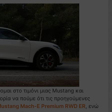
ομαι στο τιμόνι μιας Mustang και
τορία να πούμε ότι τις προηγούμενες
ustang Mach-E Premium RWD ER
, ενώ