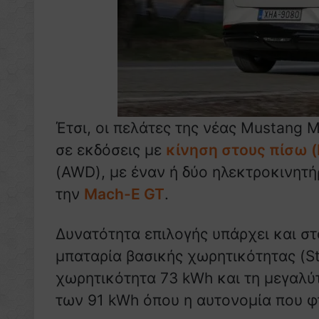
Έτσι, οι πελάτες της νέας Mustang
σε εκδόσεις με
κίνηση στους πίσω 
(AWD), με έναν ή δύο ηλεκτροκινητ
την
Mach-E GT
.
Δυνατότητα επιλογής υπάρχει και στ
μπαταρία βασικής χωρητικότητας (S
χωρητικότητα 73 kWh και τη μεγαλύ
των 91 kWh όπου η αυτονομία που φ