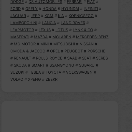
DODGE
#
DS AUTOMOBILES
#
FERRARI
#
FIAT
#
FORD
#
GEELY
#
HONDA
#
HYUNDAI
#
INFINITI
#
JAGUAR
#
JEEP
#
KGM
#
KIA
#
KOENIGSEGG
#
LAMBORGHINI
#
LANCIA
#
LAND ROVER
#
LEAPMOTOR
#
LEXUS
#
LOTUS
#
LYNK & CO
#
MASERATI
#
MAZDA
#
MCLAREN
#
MERCEDES-BENZ
#
MG MOTOR
#
MINI
#
MITSUBISHI
#
NISSAN
#
OMODA & JAECOO
#
OPEL
#
PEUGEOT
#
PORSCHE
#
RENAULT
#
ROLLS-ROYCE
#
SAAB
#
SEAT
#
SERES
#
SKODA
#
SMART
#
SSANGYONG
#
SUBARU
#
SUZUKI
#
TESLA
#
TOYOTA
#
VOLKSWAGEN
#
VOLVO
#
XPENG
#
ZEEKR