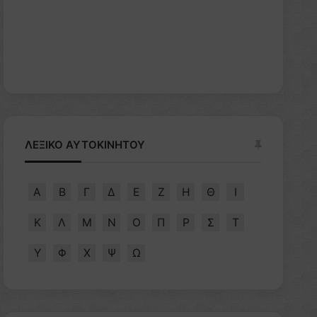
ΛΕΞΙΚΟ ΑΥΤΟΚΙΝΗΤΟΥ
Α
Β
Γ
Δ
Ε
Ζ
Η
Θ
Ι
Κ
Λ
Μ
Ν
Ο
Π
Ρ
Σ
Τ
Υ
Φ
Χ
Ψ
Ω