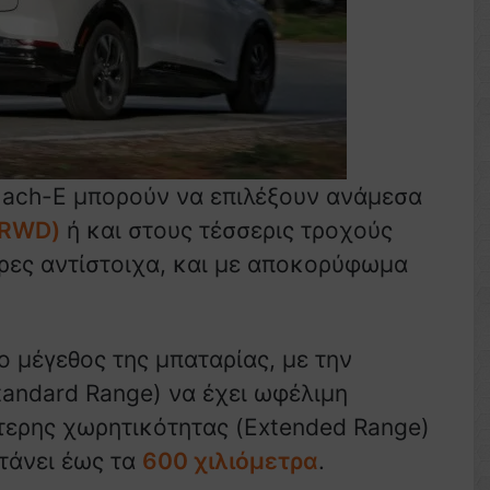
 Mach-E μπορούν να επιλέξουν ανάμεσα
(RWD)
ή και στους τέσσερις τροχούς
ήρες αντίστοιχα, και με αποκορύφωμα
ο μέγεθος της μπαταρίας, με την
tandard Range) να έχει ωφέλιμη
τερης χωρητικότητας (Extended Range)
τάνει έως τα
600 χιλιόμετρα
.