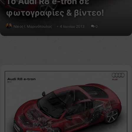
To Audi R8 e-tron σε
φωτογραφίες & βίντεο!
Nίκος Ι. Mαρινόπουλος
4 Ιουνίου 2013
0