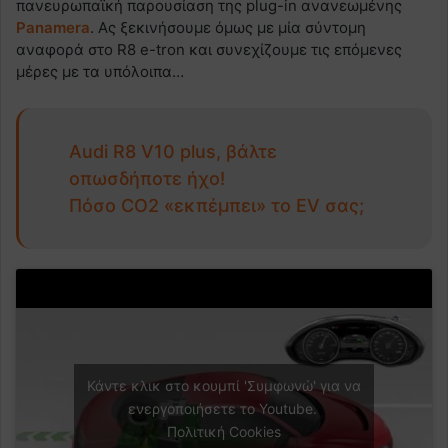
πανευρωπαϊκή παρουσίαση της plug-in ανανεωμένης
Panamera
. Ας ξεκινήσουμε όμως με μία σύντομη
αναφορά στο R8 e-tron και συνεχίζουμε τις επόμενες
μέρες με τα υπόλοιπα…
Audi R8 V10 plus, βάλτε
οπωσδήποτε ήχο!
Πόσο CO2 «εκπέμπει» το EV σας;
Κάντε κλικ στο κουμπί 'Συμφωνώ' για να
ενεργοποιήσετε το Youtube.
Πολιτική Cookies