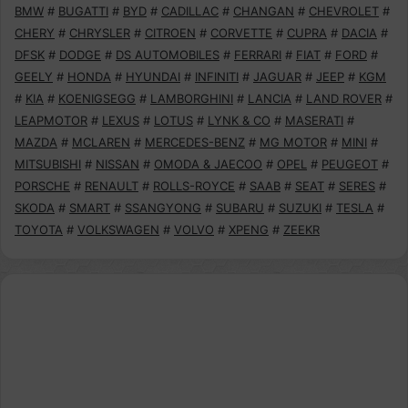
BMW
#
BUGATTI
#
BYD
#
CADILLAC
#
CHANGAN
#
CHEVROLET
#
CHERY
#
CHRYSLER
#
CITROEN
#
CORVETTE
#
CUPRA
#
DACIA
#
DFSK
#
DODGE
#
DS AUTOMOBILES
#
FERRARI
#
FIAT
#
FORD
#
GEELY
#
HONDA
#
HYUNDAI
#
INFINITI
#
JAGUAR
#
JEEP
#
KGM
#
KIA
#
KOENIGSEGG
#
LAMBORGHINI
#
LANCIA
#
LAND ROVER
#
LEAPMOTOR
#
LEXUS
#
LOTUS
#
LYNK & CO
#
MASERATI
#
MAZDA
#
MCLAREN
#
MERCEDES-BENZ
#
MG MOTOR
#
MINI
#
MITSUBISHI
#
NISSAN
#
OMODA & JAECOO
#
OPEL
#
PEUGEOT
#
PORSCHE
#
RENAULT
#
ROLLS-ROYCE
#
SAAB
#
SEAT
#
SERES
#
SKODA
#
SMART
#
SSANGYONG
#
SUBARU
#
SUZUKI
#
TESLA
#
TOYOTA
#
VOLKSWAGEN
#
VOLVO
#
XPENG
#
ZEEKR