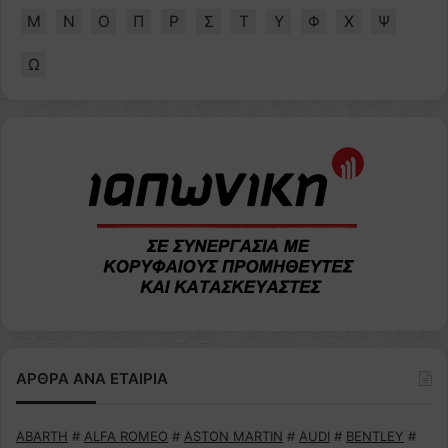
Μ
Ν
Ο
Π
Ρ
Σ
Τ
Υ
Φ
Χ
Ψ
Ω
ΑΡΘΡΑ ΑΝΑ ΕΤΑΙΡΙΑ
ABARTH
#
ALFA ROMEO
#
ASTON MARTIN
#
AUDI
#
BENTLEY
#