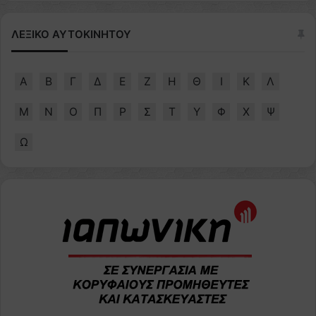
ΛΕΞΙΚΟ ΑΥΤΟΚΙΝΗΤΟΥ
Α
Β
Γ
Δ
Ε
Ζ
Η
Θ
Ι
Κ
Λ
Μ
Ν
Ο
Π
Ρ
Σ
Τ
Υ
Φ
Χ
Ψ
Ω