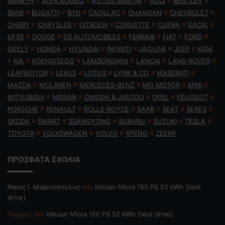
ABARTH
#
ALFA ROMEO
#
ASTON MARTIN
#
AUDI
#
BENTLEY
#
BMW
#
BUGATTI
#
BYD
#
CADILLAC
#
CHANGAN
#
CHEVROLET
#
CHERY
#
CHRYSLER
#
CITROEN
#
CORVETTE
#
CUPRA
#
DACIA
#
DFSK
#
DODGE
#
DS AUTOMOBILES
#
FERRARI
#
FIAT
#
FORD
#
GEELY
#
HONDA
#
HYUNDAI
#
INFINITI
#
JAGUAR
#
JEEP
#
KGM
#
KIA
#
KOENIGSEGG
#
LAMBORGHINI
#
LANCIA
#
LAND ROVER
#
LEAPMOTOR
#
LEXUS
#
LOTUS
#
LYNK & CO
#
MASERATI
#
MAZDA
#
MCLAREN
#
MERCEDES-BENZ
#
MG MOTOR
#
MINI
#
MITSUBISHI
#
NISSAN
#
OMODA & JAECOO
#
OPEL
#
PEUGEOT
#
PORSCHE
#
RENAULT
#
ROLLS-ROYCE
#
SAAB
#
SEAT
#
SERES
#
SKODA
#
SMART
#
SSANGYONG
#
SUBARU
#
SUZUKI
#
TESLA
#
TOYOTA
#
VOLKSWAGEN
#
VOLVO
#
XPENG
#
ZEEKR
ΠΡΟΣΦΑΤΑ ΣΧΟΛΙΑ
Nίκος Ι. Mαρινόπουλος
στο
Nissan Micra 150 PS 52 kWh [test
drive]
Γιώργος
στο
Nissan Micra 150 PS 52 kWh [test drive]