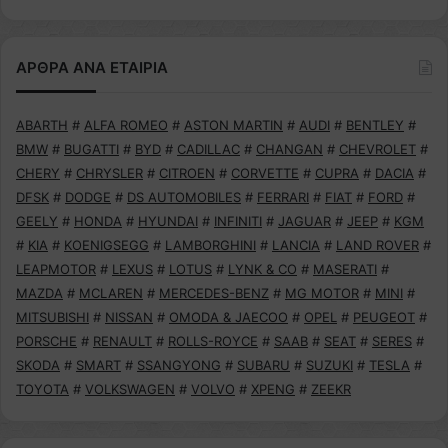
ΑΡΘΡΑ ΑΝΑ ΕΤΑΙΡΙΑ
ABARTH
#
ALFA ROMEO
#
ASTON MARTIN
#
AUDI
#
BENTLEY
#
BMW
#
BUGATTI
#
BYD
#
CADILLAC
#
CHANGAN
#
CHEVROLET
#
CHERY
#
CHRYSLER
#
CITROEN
#
CORVETTE
#
CUPRA
#
DACIA
#
DFSK
#
DODGE
#
DS AUTOMOBILES
#
FERRARI
#
FIAT
#
FORD
#
GEELY
#
HONDA
#
HYUNDAI
#
INFINITI
#
JAGUAR
#
JEEP
#
KGM
#
KIA
#
KOENIGSEGG
#
LAMBORGHINI
#
LANCIA
#
LAND ROVER
#
LEAPMOTOR
#
LEXUS
#
LOTUS
#
LYNK & CO
#
MASERATI
#
MAZDA
#
MCLAREN
#
MERCEDES-BENZ
#
MG MOTOR
#
MINI
#
MITSUBISHI
#
NISSAN
#
OMODA & JAECOO
#
OPEL
#
PEUGEOT
#
PORSCHE
#
RENAULT
#
ROLLS-ROYCE
#
SAAB
#
SEAT
#
SERES
#
SKODA
#
SMART
#
SSANGYONG
#
SUBARU
#
SUZUKI
#
TESLA
#
TOYOTA
#
VOLKSWAGEN
#
VOLVO
#
XPENG
#
ZEEKR