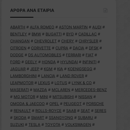
ΑΡΘΡΑ ΑΝΑ ΕΤΑΙΡΙΑ
ABARTH
#
ALFA ROMEO
#
ASTON MARTIN
#
AUDI
#
BENTLEY
#
BMW
#
BUGATTI
#
BYD
#
CADILLAC
#
CHANGAN
#
CHEVROLET
#
CHERY
#
CHRYSLER
#
CITROEN
#
CORVETTE
#
CUPRA
#
DACIA
#
DFSK
#
DODGE
#
DS AUTOMOBILES
#
FERRARI
#
FIAT
#
FORD
#
GEELY
#
HONDA
#
HYUNDAI
#
INFINITI
#
JAGUAR
#
JEEP
#
KGM
#
KIA
#
KOENIGSEGG
#
LAMBORGHINI
#
LANCIA
#
LAND ROVER
#
LEAPMOTOR
#
LEXUS
#
LOTUS
#
LYNK & CO
#
MASERATI
#
MAZDA
#
MCLAREN
#
MERCEDES-BENZ
#
MG MOTOR
#
MINI
#
MITSUBISHI
#
NISSAN
#
OMODA & JAECOO
#
OPEL
#
PEUGEOT
#
PORSCHE
#
RENAULT
#
ROLLS-ROYCE
#
SAAB
#
SEAT
#
SERES
#
SKODA
#
SMART
#
SSANGYONG
#
SUBARU
#
SUZUKI
#
TESLA
#
TOYOTA
#
VOLKSWAGEN
#