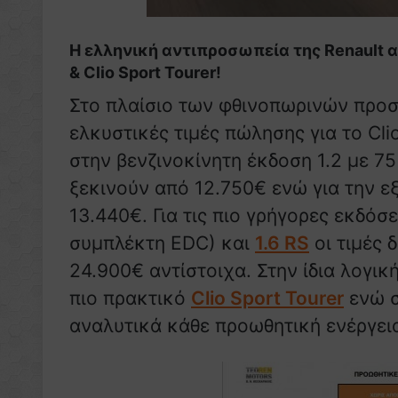
H ελληνική αντιπροσωπεία της Renault α
& Clio Sport Tourer!
Στο πλαίσιο των φθινοπωρινών προ
ελκυστικές τιμές πώλησης για το Cli
στην βενζινοκίνητη έκδοση 1.2 με 75
ξεκινούν από 12.750€ ενώ για την εξ
13.440€. Για τις πιο γρήγορες εκδόσ
συμπλέκτη EDC) και
1.6 RS
οι τιμές 
24.900€ αντίστοιχα. Στην ίδια λογικ
πιο πρακτικό
Clio Sport Tourer
ενώ σ
αναλυτικά κάθε προωθητική ενέργει