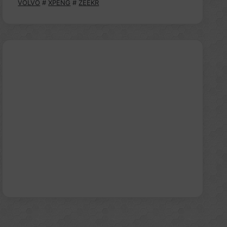
VOLVO
#
XPENG
#
ZEEKR