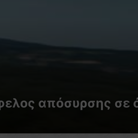
φελος απόσυρσης σε ό