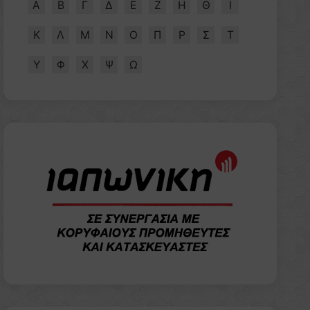
Α
Β
Γ
Δ
Ε
Ζ
Η
Θ
Ι
Κ
Λ
Μ
Ν
Ο
Π
Ρ
Σ
Τ
Υ
Φ
Χ
Ψ
Ω