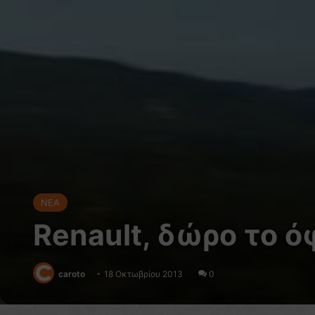
NEA
Renault, δώρο το ό
caroto
18 Οκτωβρίου 2013
0