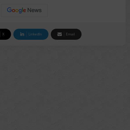
X
LinkedIn
Email