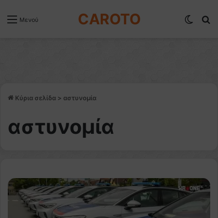
CAROTO
Switch
Α
Μενού
Κύρια σελίδα
>
αστυνομία
αστυνομία