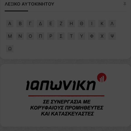
ΛΕΞΙΚΟ ΑΥΤΟΚΙΝΗΤΟΥ
Α
Β
Γ
Δ
Ε
Ζ
Η
Θ
Ι
Κ
Λ
Μ
Ν
Ο
Π
Ρ
Σ
Τ
Υ
Φ
Χ
Ψ
Ω