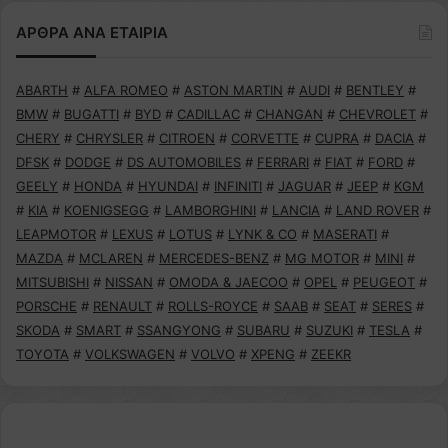
ΑΡΘΡΑ ΑΝΑ ΕΤΑΙΡΙΑ
ABARTH
#
ALFA ROMEO
#
ASTON MARTIN
#
AUDI
#
BENTLEY
#
BMW
#
BUGATTI
#
BYD
#
CADILLAC
#
CHANGAN
#
CHEVROLET
#
CHERY
#
CHRYSLER
#
CITROEN
#
CORVETTE
#
CUPRA
#
DACIA
#
DFSK
#
DODGE
#
DS AUTOMOBILES
#
FERRARI
#
FIAT
#
FORD
#
GEELY
#
HONDA
#
HYUNDAI
#
INFINITI
#
JAGUAR
#
JEEP
#
KGM
#
KIA
#
KOENIGSEGG
#
LAMBORGHINI
#
LANCIA
#
LAND ROVER
#
LEAPMOTOR
#
LEXUS
#
LOTUS
#
LYNK & CO
#
MASERATI
#
MAZDA
#
MCLAREN
#
MERCEDES-BENZ
#
MG MOTOR
#
MINI
#
MITSUBISHI
#
NISSAN
#
OMODA & JAECOO
#
OPEL
#
PEUGEOT
#
PORSCHE
#
RENAULT
#
ROLLS-ROYCE
#
SAAB
#
SEAT
#
SERES
#
SKODA
#
SMART
#
SSANGYONG
#
SUBARU
#
SUZUKI
#
TESLA
#
TOYOTA
#
VOLKSWAGEN
#
VOLVO
#
XPENG
#
ZEEKR