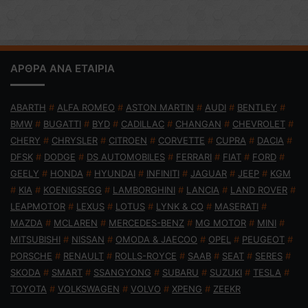
ΑΡΘΡΑ ΑΝΑ ΕΤΑΙΡΙΑ
ABARTH
#
ALFA ROMEO
#
ASTON MARTIN
#
AUDI
#
BENTLEY
#
BMW
#
BUGATTI
#
BYD
#
CADILLAC
#
CHANGAN
#
CHEVROLET
#
CHERY
#
CHRYSLER
#
CITROEN
#
CORVETTE
#
CUPRA
#
DACIA
#
DFSK
#
DODGE
#
DS AUTOMOBILES
#
FERRARI
#
FIAT
#
FORD
#
GEELY
#
HONDA
#
HYUNDAI
#
INFINITI
#
JAGUAR
#
JEEP
#
KGM
#
KIA
#
KOENIGSEGG
#
LAMBORGHINI
#
LANCIA
#
LAND ROVER
#
LEAPMOTOR
#
LEXUS
#
LOTUS
#
LYNK & CO
#
MASERATI
#
MAZDA
#
MCLAREN
#
MERCEDES-BENZ
#
MG MOTOR
#
MINI
#
MITSUBISHI
#
NISSAN
#
OMODA & JAECOO
#
OPEL
#
PEUGEOT
#
PORSCHE
#
RENAULT
#
ROLLS-ROYCE
#
SAAB
#
SEAT
#
SERES
#
SKODA
#
SMART
#
SSANGYONG
#
SUBARU
#
SUZUKI
#
TESLA
#
TOYOTA
#
VOLKSWAGEN
#
VOLVO
#
XPENG
#
ZEEKR