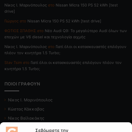
Nίκος Ι. Mαρινόπουλος
στο
Nissan Micra 150 PS 52 kWh [test
drive]
Γιώργος
στο
Nissan Micra 150 PS 52 kWh [test drive]
ΦΩΤΙΟΣ ΣΠΑΘΗΣ
στο
Νέο Audi Q9: Το μεγαλύτερο Audi όλων των
εποχών με V6 diesel και τεχνολογία αιχμής
Nίκος Ι. Mαρινόπουλος
στο
Γιατί όλοι οι κατασκευαστές επιλέγουν
πλέον τον κινητήρα 1.5 Turbo;
Stav Tsim
στο
Γιατί όλοι οι κατασκευαστές επιλέγουν πλέον τον
κινητήρα 1.5 Turbo;
ΠΟΙΟΙ ΓΡΑΦΟΥΝ
Νίκος Ι. Μαρινόπουλος
Κώστας Κάκκαβας
Νίκος Βαϊλακάκης
Μιχάλης Κατωπόδης
Σεβόμαστε την