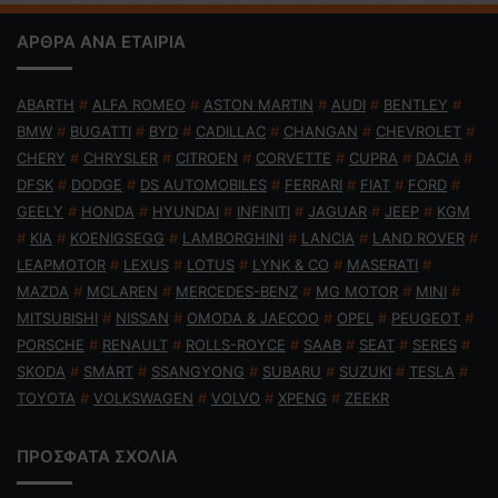
ΑΡΘΡΑ ΑΝΑ ΕΤΑΙΡΙΑ
ABARTH
#
ALFA ROMEO
#
ASTON MARTIN
#
AUDI
#
BENTLEY
#
BMW
#
BUGATTI
#
BYD
#
CADILLAC
#
CHANGAN
#
CHEVROLET
#
CHERY
#
CHRYSLER
#
CITROEN
#
CORVETTE
#
CUPRA
#
DACIA
#
DFSK
#
DODGE
#
DS AUTOMOBILES
#
FERRARI
#
FIAT
#
FORD
#
GEELY
#
HONDA
#
HYUNDAI
#
INFINITI
#
JAGUAR
#
JEEP
#
KGM
#
KIA
#
KOENIGSEGG
#
LAMBORGHINI
#
LANCIA
#
LAND ROVER
#
LEAPMOTOR
#
LEXUS
#
LOTUS
#
LYNK & CO
#
MASERATI
#
MAZDA
#
MCLAREN
#
MERCEDES-BENZ
#
MG MOTOR
#
MINI
#
MITSUBISHI
#
NISSAN
#
OMODA & JAECOO
#
OPEL
#
PEUGEOT
#
PORSCHE
#
RENAULT
#
ROLLS-ROYCE
#
SAAB
#
SEAT
#
SERES
#
SKODA
#
SMART
#
SSANGYONG
#
SUBARU
#
SUZUKI
#
TESLA
#
TOYOTA
#
VOLKSWAGEN
#
VOLVO
#
XPENG
#
ZEEKR
ΠΡΟΣΦΑΤΑ ΣΧΟΛΙΑ