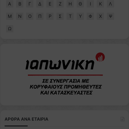
Α
Β
Γ
Δ
Ε
Ζ
Η
Θ
Ι
Κ
Λ
Μ
Ν
Ο
Π
Ρ
Σ
Τ
Υ
Φ
Χ
Ψ
Ω
ΑΡΘΡΑ ΑΝΑ ΕΤΑΙΡΙΑ