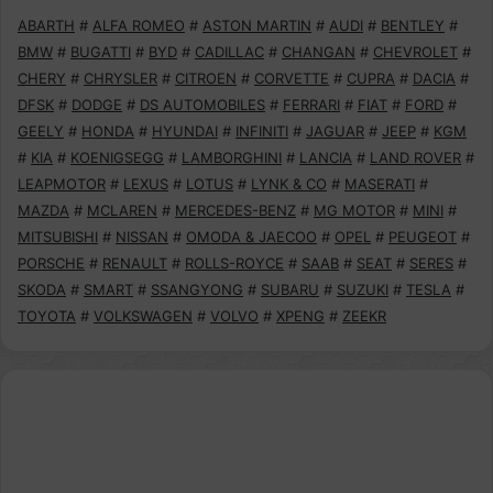
ABARTH
#
ALFA ROMEO
#
ASTON MARTIN
#
AUDI
#
BENTLEY
#
BMW
#
BUGATTI
#
BYD
#
CADILLAC
#
CHANGAN
#
CHEVROLET
#
CHERY
#
CHRYSLER
#
CITROEN
#
CORVETTE
#
CUPRA
#
DACIA
#
DFSK
#
DODGE
#
DS AUTOMOBILES
#
FERRARI
#
FIAT
#
FORD
#
GEELY
#
HONDA
#
HYUNDAI
#
INFINITI
#
JAGUAR
#
JEEP
#
KGM
#
KIA
#
KOENIGSEGG
#
LAMBORGHINI
#
LANCIA
#
LAND ROVER
#
LEAPMOTOR
#
LEXUS
#
LOTUS
#
LYNK & CO
#
MASERATI
#
MAZDA
#
MCLAREN
#
MERCEDES-BENZ
#
MG MOTOR
#
MINI
#
MITSUBISHI
#
NISSAN
#
OMODA & JAECOO
#
OPEL
#
PEUGEOT
#
PORSCHE
#
RENAULT
#
ROLLS-ROYCE
#
SAAB
#
SEAT
#
SERES
#
SKODA
#
SMART
#
SSANGYONG
#
SUBARU
#
SUZUKI
#
TESLA
#
TOYOTA
#
VOLKSWAGEN
#
VOLVO
#
XPENG
#
ZEEKR