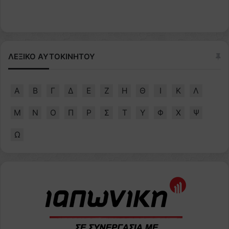
ΛΕΞΙΚΟ ΑΥΤΟΚΙΝΗΤΟΥ
Α
Β
Γ
Δ
Ε
Ζ
Η
Θ
Ι
Κ
Λ
Μ
Ν
Ο
Π
Ρ
Σ
Τ
Υ
Φ
Χ
Ψ
Ω