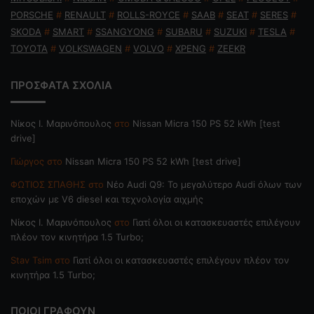
PORSCHE
#
RENAULT
#
ROLLS-ROYCE
#
SAAB
#
SEAT
#
SERES
#
SKODA
#
SMART
#
SSANGYONG
#
SUBARU
#
SUZUKI
#
TESLA
#
TOYOTA
#
VOLKSWAGEN
#
VOLVO
#
XPENG
#
ZEEKR
ΠΡΟΣΦΑΤΑ ΣΧΟΛΙΑ
Nίκος Ι. Mαρινόπουλος
στο
Nissan Micra 150 PS 52 kWh [test
drive]
Γιώργος
στο
Nissan Micra 150 PS 52 kWh [test drive]
ΦΩΤΙΟΣ ΣΠΑΘΗΣ
στο
Νέο Audi Q9: Το μεγαλύτερο Audi όλων των
εποχών με V6 diesel και τεχνολογία αιχμής
Nίκος Ι. Mαρινόπουλος
στο
Γιατί όλοι οι κατασκευαστές επιλέγουν
πλέον τον κινητήρα 1.5 Turbo;
Stav Tsim
στο
Γιατί όλοι οι κατασκευαστές επιλέγουν πλέον τον
κινητήρα 1.5 Turbo;
ΠΟΙΟΙ ΓΡΑΦΟΥΝ