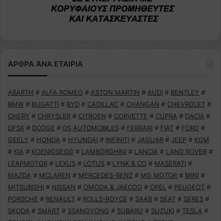
ΑΡΘΡΑ ΑΝΑ ΕΤΑΙΡΙΑ
ABARTH
#
ALFA ROMEO
#
ASTON MARTIN
#
AUDI
#
BENTLEY
#
BMW
#
BUGATTI
#
BYD
#
CADILLAC
#
CHANGAN
#
CHEVROLET
#
CHERY
#
CHRYSLER
#
CITROEN
#
CORVETTE
#
CUPRA
#
DACIA
#
DFSK
#
DODGE
#
DS AUTOMOBILES
#
FERRARI
#
FIAT
#
FORD
#
GEELY
#
HONDA
#
HYUNDAI
#
INFINITI
#
JAGUAR
#
JEEP
#
KGM
#
KIA
#
KOENIGSEGG
#
LAMBORGHINI
#
LANCIA
#
LAND ROVER
#
LEAPMOTOR
#
LEXUS
#
LOTUS
#
LYNK & CO
#
MASERATI
#
MAZDA
#
MCLAREN
#
MERCEDES-BENZ
#
MG MOTOR
#
MINI
#
MITSUBISHI
#
NISSAN
#
OMODA & JAECOO
#
OPEL
#
PEUGEOT
#
PORSCHE
#
RENAULT
#
ROLLS-ROYCE
#
SAAB
#
SEAT
#
SERES
#
SKODA
#
SMART
#
SSANGYONG
#
SUBARU
#
SUZUKI
#
TESLA
#