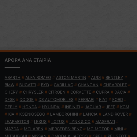
ΑΡΘΡΑ ΑΝΑ ΕΤΑΙΡΙΑ
ABARTH
#
ALFA ROMEO
#
ASTON MARTIN
#
AUDI
#
BENTLEY
#
BMW
#
BUGATTI
#
BYD
#
CADILLAC
#
CHANGAN
#
CHEVROLET
#
CHERY
#
CHRYSLER
#
CITROEN
#
CORVETTE
#
CUPRA
#
DACIA
#
DFSK
#
DODGE
#
DS AUTOMOBILES
#
FERRARI
#
FIAT
#
FORD
#
GEELY
#
HONDA
#
HYUNDAI
#
INFINITI
#
JAGUAR
#
JEEP
#
KGM
#
KIA
#
KOENIGSEGG
#
LAMBORGHINI
#
LANCIA
#
LAND ROVER
#
LEAPMOTOR
#
LEXUS
#
LOTUS
#
LYNK & CO
#
MASERATI
#
MAZDA
#
MCLAREN
#
MERCEDES-BENZ
#
MG MOTOR
#
MINI
#
MITSUBISHI
#
NISSAN
#
OMODA & JAECOO
#
OPEL
#
PEUGEOT
#