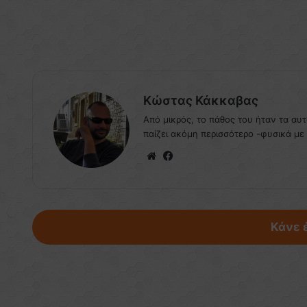
Κώστας Κάκκαβας
Από μικρός, το πάθος του ήταν τα αυ
παίζει ακόμη περισσότερο -φυσικά με
We
Fa
bsi
ce
te
bo
ok
Κάνε 