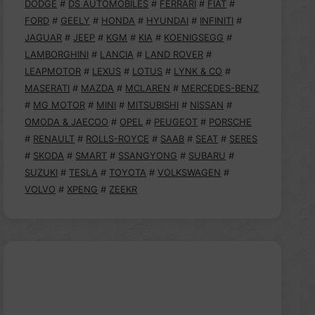
DODGE
#
DS AUTOMOBILES
#
FERRARI
#
FIAT
#
FORD
#
GEELY
#
HONDA
#
HYUNDAI
#
INFINITI
#
JAGUAR
#
JEEP
#
KGM
#
KIA
#
KOENIGSEGG
#
LAMBORGHINI
#
LANCIA
#
LAND ROVER
#
LEAPMOTOR
#
LEXUS
#
LOTUS
#
LYNK & CO
#
MASERATI
#
MAZDA
#
MCLAREN
#
MERCEDES-BENZ
#
MG MOTOR
#
MINI
#
MITSUBISHI
#
NISSAN
#
OMODA & JAECOO
#
OPEL
#
PEUGEOT
#
PORSCHE
#
RENAULT
#
ROLLS-ROYCE
#
SAAB
#
SEAT
#
SERES
#
SKODA
#
SMART
#
SSANGYONG
#
SUBARU
#
SUZUKI
#
TESLA
#
TOYOTA
#
VOLKSWAGEN
#
VOLVO
#
XPENG
#
ZEEKR