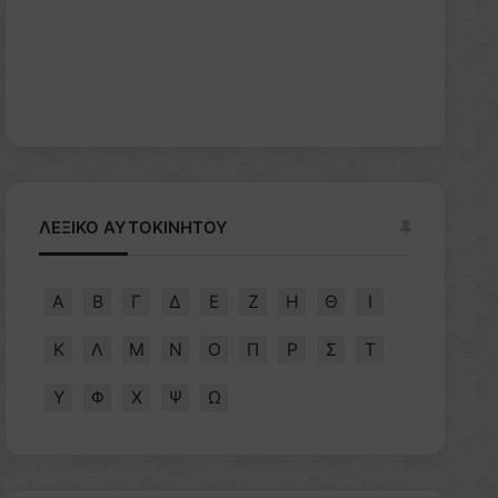
ΛΕΞΙΚΟ ΑΥΤΟΚΙΝΗΤΟΥ
Α
Β
Γ
Δ
Ε
Ζ
Η
Θ
Ι
Κ
Λ
Μ
Ν
Ο
Π
Ρ
Σ
Τ
Υ
Φ
Χ
Ψ
Ω