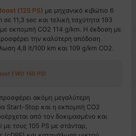
Boost (125 PS)
με μηχανικό κιβώτιο 6
σε 11,3 sec και τελική ταχύτητα 193
 με εκπομπή CO2 114 g/km. Η έκδοση με
 προσφέρει την καλύτερη απόδοση
ωση 4,8 lt/100 km και 109 g/km CO2.
oost FWD 150 PS!
 προσφέρει ακόμη μεγαλύτερη
μα Start-Stop και η εκπομπή CO2
προέρχεται από τον δοκιμασμένο και
i με τους 105 PS με στάνταρ,
ter (cDPF) και κατανάλωση μικτού