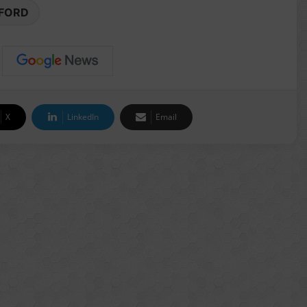
FORD
X
LinkedIn
Email