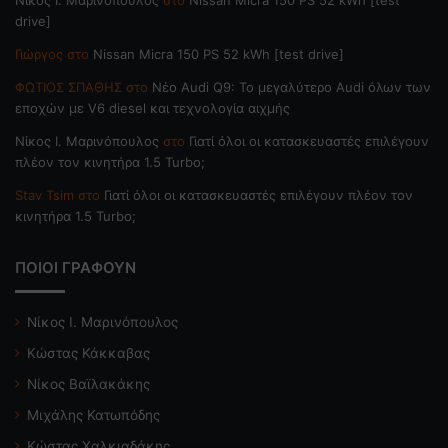
drive]
Γιώργος
στο
Nissan Micra 150 PS 52 kWh [test drive]
ΦΩΤΙΟΣ ΣΠΑΘΗΣ
στο
Νέο Audi Q9: Το μεγαλύτερο Audi όλων των
εποχών με V6 diesel και τεχνολογία αιχμής
Nίκος Ι. Mαρινόπουλος
στο
Γιατί όλοι οι κατασκευαστές επιλέγουν
πλέον τον κινητήρα 1.5 Turbo;
Stav Tsim
στο
Γιατί όλοι οι κατασκευαστές επιλέγουν πλέον τον
κινητήρα 1.5 Turbo;
ΠΟΙΟΙ ΓΡΑΦΟΥΝ
Νίκος Ι. Μαρινόπουλος
Κώστας Κάκκαβας
Νίκος Βαϊλακάκης
Μιχάλης Κατωπόδης
Κώστας Χαλκιαδάκης