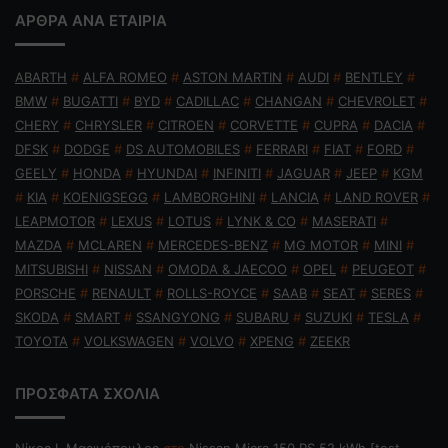
ΑΡΘΡΑ ΑΝΑ ΕΤΑΙΡΙΑ
ABARTH
#
ALFA ROMEO
#
ASTON MARTIN
#
AUDI
#
BENTLEY
#
BMW
#
BUGATTI
#
BYD
#
CADILLAC
#
CHANGAN
#
CHEVROLET
#
CHERY
#
CHRYSLER
#
CITROEN
#
CORVETTE
#
CUPRA
#
DACIA
#
DFSK
#
DODGE
#
DS AUTOMOBILES
#
FERRARI
#
FIAT
#
FORD
#
GEELY
#
HONDA
#
HYUNDAI
#
INFINITI
#
JAGUAR
#
JEEP
#
KGM
#
KIA
#
KOENIGSEGG
#
LAMBORGHINI
#
LANCIA
#
LAND ROVER
#
LEAPMOTOR
#
LEXUS
#
LOTUS
#
LYNK & CO
#
MASERATI
#
MAZDA
#
MCLAREN
#
MERCEDES-BENZ
#
MG MOTOR
#
MINI
#
MITSUBISHI
#
NISSAN
#
OMODA & JAECOO
#
OPEL
#
PEUGEOT
#
PORSCHE
#
RENAULT
#
ROLLS-ROYCE
#
SAAB
#
SEAT
#
SERES
#
SKODA
#
SMART
#
SSANGYONG
#
SUBARU
#
SUZUKI
#
TESLA
#
TOYOTA
#
VOLKSWAGEN
#
VOLVO
#
XPENG
#
ZEEKR
ΠΡΟΣΦΑΤΑ ΣΧΟΛΙΑ
Nίκος Ι. Mαρινόπουλος
στο
Nissan Micra 150 PS 52 kWh [test