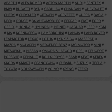
ABARTH
#
ALFA ROMEO
#
ASTON MARTIN
#
AUDI
#
BENTLEY
#
BMW
#
BUGATTI
#
BYD
#
CADILLAC
#
CHANGAN
#
CHEVROLET
#
CHERY
#
CHRYSLER
#
CITROEN
#
CORVETTE
#
CUPRA
#
DACIA
#
DFSK
#
DODGE
#
DS AUTOMOBILES
#
FERRARI
#
FIAT
#
FORD
#
GEELY
#
HONDA
#
HYUNDAI
#
INFINITI
#
JAGUAR
#
JEEP
#
KGM
#
KIA
#
KOENIGSEGG
#
LAMBORGHINI
#
LANCIA
#
LAND ROVER
#
LEAPMOTOR
#
LEXUS
#
LOTUS
#
LYNK & CO
#
MASERATI
#
MAZDA
#
MCLAREN
#
MERCEDES-BENZ
#
MG MOTOR
#
MINI
#
MITSUBISHI
#
NISSAN
#
OMODA & JAECOO
#
OPEL
#
PEUGEOT
#
PORSCHE
#
RENAULT
#
ROLLS-ROYCE
#
SAAB
#
SEAT
#
SERES
#
SKODA
#
SMART
#
SSANGYONG
#
SUBARU
#
SUZUKI
#
TESLA
#
TOYOTA
#
VOLKSWAGEN
#
VOLVO
#
XPENG
#
ZEEKR