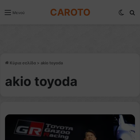
CAROTO
Switch
Α
Μενού
Κύρια σελίδα
>
akio toyoda
akio toyoda