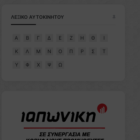
ΛΕΞΙΚΟ ΑΥΤΟΚΙΝΗΤΟΥ
Α
Β
Γ
Δ
Ε
Ζ
Η
Θ
Ι
Κ
Λ
Μ
Ν
Ο
Π
Ρ
Σ
Τ
Υ
Φ
Χ
Ψ
Ω