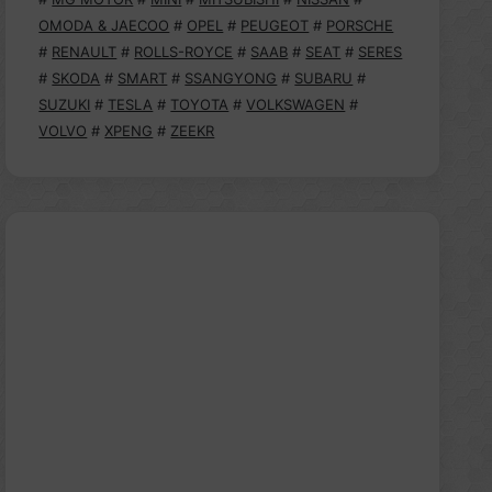
OMODA & JAECOO
#
OPEL
#
PEUGEOT
#
PORSCHE
#
RENAULT
#
ROLLS-ROYCE
#
SAAB
#
SEAT
#
SERES
#
SKODA
#
SMART
#
SSANGYONG
#
SUBARU
#
SUZUKI
#
TESLA
#
TOYOTA
#
VOLKSWAGEN
#
VOLVO
#
XPENG
#
ZEEKR