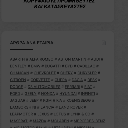
ΑΡΘΡΑ ΑΝΑ ΕΤΑΙΡΙΑ
ABARTH
#
ALFA ROMEO
#
ASTON MARTIN
#
AUDI
#
BENTLEY
#
BMW
#
BUGATTI
#
BYD
#
CADILLAC
#
CHANGAN
#
CHEVROLET
#
CHERY
#
CHRYSLER
#
CITROEN
#
CORVETTE
#
CUPRA
#
DACIA
#
DFSK
#
DODGE
#
DS AUTOMOBILES
#
FERRARI
#
FIAT
#
FORD
#
GEELY
#
HONDA
#
HYUNDAI
#
INFINITI
#
JAGUAR
#
JEEP
#
KGM
#
KIA
#
KOENIGSEGG
#
LAMBORGHINI
#
LANCIA
#
LAND ROVER
#
LEAPMOTOR
#
LEXUS
#
LOTUS
#
LYNK & CO
#
MASERATI
#
MAZDA
#
MCLAREN
#
MERCEDES-BENZ
#
MG MOTOR
#
MINI
#
MITSUBISHI
#
NISSAN
#