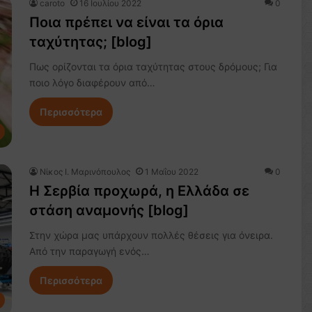
caroto
16 Ιουλίου 2022
0
Ποια πρέπει να είναι τα όρια
ταχύτητας; [blog]
Πως ορίζονται τα όρια ταχύτητας στους δρόμους; Για
ποιο λόγο διαφέρουν από…
Περισσότερα
Nίκος Ι. Mαρινόπουλος
1 Μαΐου 2022
0
H Σερβία προχωρά, η Ελλάδα σε
στάση αναμονής [blog]
Στην χώρα μας υπάρχουν πολλές θέσεις για όνειρα.
Από την παραγωγή ενός…
Περισσότερα