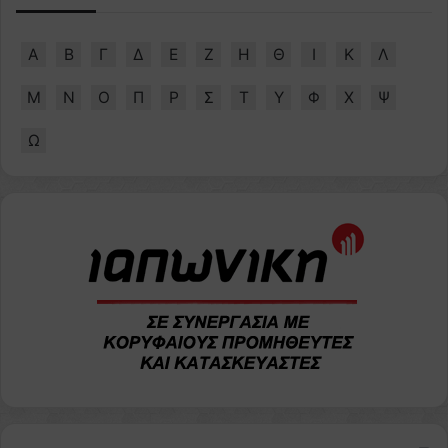
Α
Β
Γ
Δ
Ε
Ζ
Η
Θ
Ι
Κ
Λ
Μ
Ν
Ο
Π
Ρ
Σ
Τ
Υ
Φ
Χ
Ψ
Ω