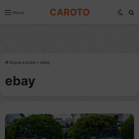
CAROTO
Switch
Α
Μενού
Κύρια σελίδα
>
ebay
ebay