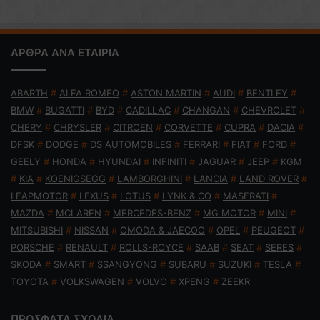
ΑΡΘΡΑ ΑΝΑ ΕΤΑΙΡΙΑ
ABARTH
#
ALFA ROMEO
#
ASTON MARTIN
#
AUDI
#
BENTLEY
#
BMW
#
BUGATTI
#
BYD
#
CADILLAC
#
CHANGAN
#
CHEVROLET
#
CHERY
#
CHRYSLER
#
CITROEN
#
CORVETTE
#
CUPRA
#
DACIA
#
DFSK
#
DODGE
#
DS AUTOMOBILES
#
FERRARI
#
FIAT
#
FORD
#
GEELY
#
HONDA
#
HYUNDAI
#
INFINITI
#
JAGUAR
#
JEEP
#
KGM
#
KIA
#
KOENIGSEGG
#
LAMBORGHINI
#
LANCIA
#
LAND ROVER
#
LEAPMOTOR
#
LEXUS
#
LOTUS
#
LYNK & CO
#
MASERATI
#
MAZDA
#
MCLAREN
#
MERCEDES-BENZ
#
MG MOTOR
#
MINI
#
MITSUBISHI
#
NISSAN
#
OMODA & JAECOO
#
OPEL
#
PEUGEOT
#
PORSCHE
#
RENAULT
#
ROLLS-ROYCE
#
SAAB
#
SEAT
#
SERES
#
SKODA
#
SMART
#
SSANGYONG
#
SUBARU
#
SUZUKI
#
TESLA
#
TOYOTA
#
VOLKSWAGEN
#
VOLVO
#
XPENG
#
ZEEKR
ΠΡΟΣΦΑΤΑ ΣΧΟΛΙΑ