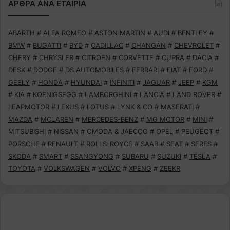
ΑΡΘΡΑ ΑΝΑ ΕΤΑΙΡΙΑ
ABARTH
#
ALFA ROMEO
#
ASTON MARTIN
#
AUDI
#
BENTLEY
#
BMW
#
BUGATTI
#
BYD
#
CADILLAC
#
CHANGAN
#
CHEVROLET
#
CHERY
#
CHRYSLER
#
CITROEN
#
CORVETTE
#
CUPRA
#
DACIA
#
DFSK
#
DODGE
#
DS AUTOMOBILES
#
FERRARI
#
FIAT
#
FORD
#
GEELY
#
HONDA
#
HYUNDAI
#
INFINITI
#
JAGUAR
#
JEEP
#
KGM
#
KIA
#
KOENIGSEGG
#
LAMBORGHINI
#
LANCIA
#
LAND ROVER
#
LEAPMOTOR
#
LEXUS
#
LOTUS
#
LYNK & CO
#
MASERATI
#
MAZDA
#
MCLAREN
#
MERCEDES-BENZ
#
MG MOTOR
#
MINI
#
MITSUBISHI
#
NISSAN
#
OMODA & JAECOO
#
OPEL
#
PEUGEOT
#
PORSCHE
#
RENAULT
#
ROLLS-ROYCE
#
SAAB
#
SEAT
#
SERES
#
SKODA
#
SMART
#
SSANGYONG
#
SUBARU
#
SUZUKI
#
TESLA
#
TOYOTA
#
VOLKSWAGEN
#
VOLVO
#
XPENG
#
ZEEKR