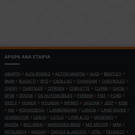
ΑΡΘΡΑ ΑΝΑ ΕΤΑΙΡΙΑ
ABARTH
#
ALFA ROMEO
#
ASTON MARTIN
#
AUDI
#
BENTLEY
#
BMW
#
BUGATTI
#
BYD
#
CADILLAC
#
CHANGAN
#
CHEVROLET
#
CHERY
#
CHRYSLER
#
CITROEN
#
CORVETTE
#
CUPRA
#
DACIA
#
DFSK
#
DODGE
#
DS AUTOMOBILES
#
FERRARI
#
FIAT
#
FORD
#
GEELY
#
HONDA
#
HYUNDAI
#
INFINITI
#
JAGUAR
#
JEEP
#
KGM
#
KIA
#
KOENIGSEGG
#
LAMBORGHINI
#
LANCIA
#
LAND ROVER
#
LEAPMOTOR
#
LEXUS
#
LOTUS
#
LYNK & CO
#
MASERATI
#
MAZDA
#
MCLAREN
#
MERCEDES-BENZ
#
MG MOTOR
#
MINI
#
MITSUBISHI
#
NISSAN
#
OMODA & JAECOO
#
OPEL
#
PEUGEOT
#