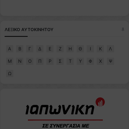
ΛΕΞΙΚΟ ΑΥΤΟΚΙΝΗΤΟΥ
Α
Β
Γ
Δ
Ε
Ζ
Η
Θ
Ι
Κ
Λ
Μ
Ν
Ο
Π
Ρ
Σ
Τ
Υ
Φ
Χ
Ψ
Ω