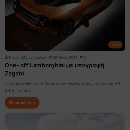
NEA
Nίκος Ι. Mαρινόπουλος
26 Μαΐου 2014
0
One- off Lamborghini με υπογραφή
Zagato.
Η Lamborghini και η Zagato συνεργάστηκαν για την one-off
5-95 η οποία…
Περισσότερα