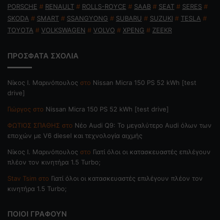
PORSCHE
#
RENAULT
#
ROLLS-ROYCE
#
SAAB
#
SEAT
#
SERES
#
SKODA
#
SMART
#
SSANGYONG
#
SUBARU
#
SUZUKI
#
TESLA
#
TOYOTA
#
VOLKSWAGEN
#
VOLVO
#
XPENG
#
ZEEKR
ΠΡΟΣΦΑΤΑ ΣΧΟΛΙΑ
Nίκος Ι. Mαρινόπουλος
στο
Nissan Micra 150 PS 52 kWh [test
drive]
Γιώργος
στο
Nissan Micra 150 PS 52 kWh [test drive]
ΦΩΤΙΟΣ ΣΠΑΘΗΣ
στο
Νέο Audi Q9: Το μεγαλύτερο Audi όλων των
εποχών με V6 diesel και τεχνολογία αιχμής
Nίκος Ι. Mαρινόπουλος
στο
Γιατί όλοι οι κατασκευαστές επιλέγουν
πλέον τον κινητήρα 1.5 Turbo;
Stav Tsim
στο
Γιατί όλοι οι κατασκευαστές επιλέγουν πλέον τον
κινητήρα 1.5 Turbo;
ΠΟΙΟΙ ΓΡΑΦΟΥΝ