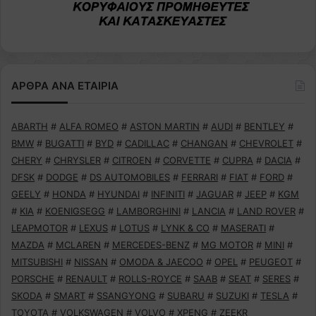
ΑΡΘΡΑ ΑΝΑ ΕΤΑΙΡΙΑ
ABARTH
#
ALFA ROMEO
#
ASTON MARTIN
#
AUDI
#
BENTLEY
#
BMW
#
BUGATTI
#
BYD
#
CADILLAC
#
CHANGAN
#
CHEVROLET
#
CHERY
#
CHRYSLER
#
CITROEN
#
CORVETTE
#
CUPRA
#
DACIA
#
DFSK
#
DODGE
#
DS AUTOMOBILES
#
FERRARI
#
FIAT
#
FORD
#
GEELY
#
HONDA
#
HYUNDAI
#
INFINITI
#
JAGUAR
#
JEEP
#
KGM
#
KIA
#
KOENIGSEGG
#
LAMBORGHINI
#
LANCIA
#
LAND ROVER
#
LEAPMOTOR
#
LEXUS
#
LOTUS
#
LYNK & CO
#
MASERATI
#
MAZDA
#
MCLAREN
#
MERCEDES-BENZ
#
MG MOTOR
#
MINI
#
MITSUBISHI
#
NISSAN
#
OMODA & JAECOO
#
OPEL
#
PEUGEOT
#
PORSCHE
#
RENAULT
#
ROLLS-ROYCE
#
SAAB
#
SEAT
#
SERES
#
SKODA
#
SMART
#
SSANGYONG
#
SUBARU
#
SUZUKI
#
TESLA
#
TOYOTA
#
VOLKSWAGEN
#
VOLVO
#
XPENG
#
ZEEKR