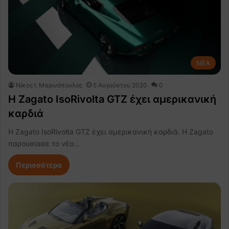
NEA
Nίκος Ι. Mαρινόπουλος
5 Αυγούστου 2020
0
H Zagato IsoRivolta GTZ έχει αμερικανική
καρδιά
H Zagato IsoRivolta GTZ έχει αμερικανική καρδιά. Η Zagato
παρουσίασε το νέο…
Περισσότερα